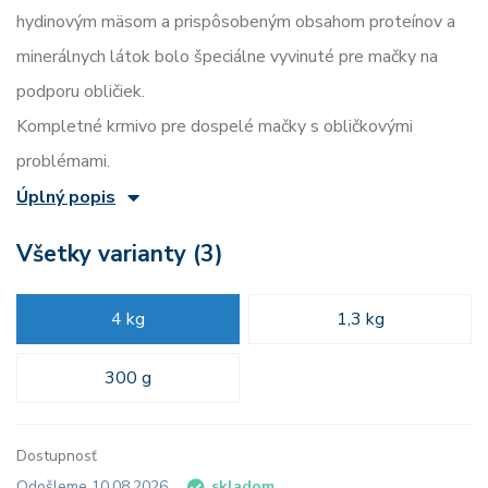
hydinovým mäsom a prispôsobeným obsahom proteínov a
minerálnych látok bolo špeciálne vyvinuté pre mačky na
podporu obličiek.
Kompletné krmivo pre dospelé mačky s obličkovými
problémami.
Úplný popis
Všetky varianty (3)
4 kg
1,3 kg
300 g
Dostupnosť
Odošleme 10.08.2026
skladom