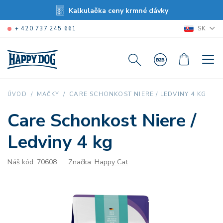
Kalkulačka ceny krmné dávky
SK
+ 420 737 245 661
CARE SCHONKOST NIERE / LEDVINY 4 KG
ÚVOD
MAČKY
Care Schonkost Niere /
Ledviny 4 kg
Náš kód: 70608
Značka:
Happy Cat