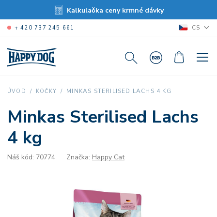
Kalkulačka ceny krmné dávky
CS
+ 420 737 245 661
MINKAS STERILISED LACHS 4 KG
ÚVOD
KOČKY
Minkas Sterilised Lachs
4 kg
Náš kód: 70774
Značka:
Happy Cat