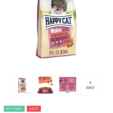
3
další
NOVINKA
AKCE