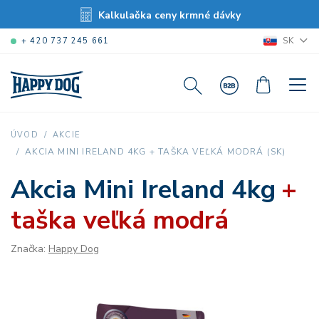
Kalkulačka ceny krmné dávky
SK
+ 420 737 245 661
ÚVOD
AKCIE
AKCIA MINI IRELAND 4KG + TAŠKA VEĽKÁ MODRÁ (SK)
Akcia Mini Ireland 4kg
+
taška veľká modrá
Značka:
Happy Dog