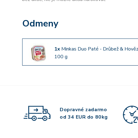
Odmeny
1x
Minkas Duo Paté - Drůbež & Hověz
100 g
Dopravné zadarmo
od 34 EUR do 80kg