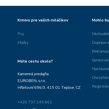
Krmivo pre vašich miláčikov
Mohlo by
Psy
Obchodné
Mačky
Doprava a
Reklamac
Spracovan
Máte cestu okolo?
Nastaveni
Kamenná predajňa
Chovatel
EUROBEN, s.r.o.
Registrác
Hřbitovní 696/3, 415 01 Teplice, CZ
+420 737 245 661