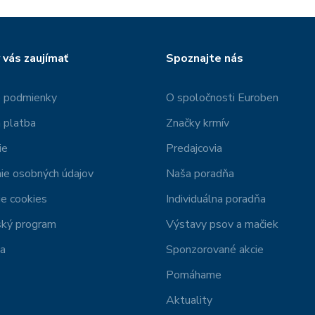
 vás zaujímať
Spoznajte nás
 podmienky
O spoločnosti Euroben
 platba
Značky krmív
ie
Predajcovia
ie osobných údajov
Naša poradňa
e cookies
Individuálna poradňa
ský program
Výstavy psov a mačiek
ia
Sponzorované akcie
Pomáhame
Aktuality