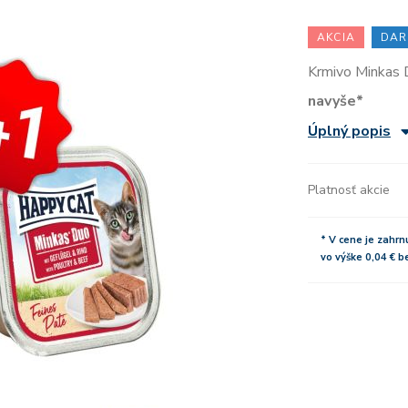
AKCIA
DAR
Krmivo Minkas
navyše*
Úplný popis
Platnosť akcie
* V cene je zahrn
vo výške 0,04 € 