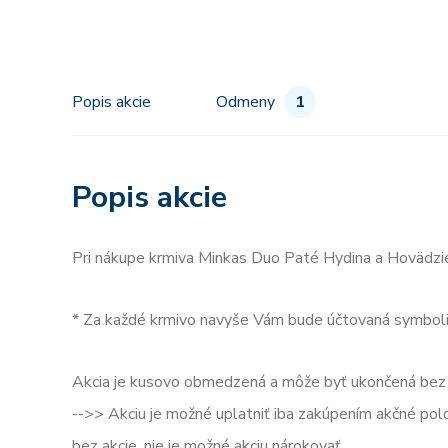
Popis akcie
Odmeny
1
Popis akcie
Pri nákupe krmiva Minkas Duo Paté Hydina a Hovädzi
* Za každé krmivo navyše Vám bude účtovaná symbol
Akcia je kusovo obmedzená a môže byť ukončená bez 
-->> Akciu je možné uplatniť iba zakúpením akčné po
bez akcie, nie je možné akciu nárokovať.