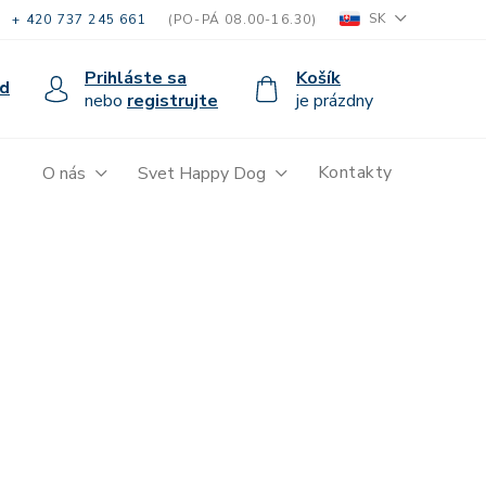
SK
+ 420 737 245 661
(PO-PÁ 08.00-16.30)
Prihláste sa
Košík
d
nebo
registrujte
je prázdny
Kontakty
O nás
Svet Happy Dog