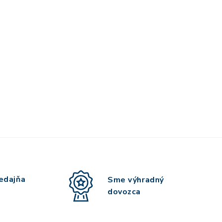
edajňa
Sme výhradný
dovozca