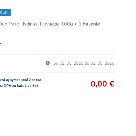
ČEK
 Duo Paté Hydina a Hovädzie 100g
+ 1 balenie
od 01. 05. 2026 do 31. 05. 2026
utá aj symbolická čiastka
0,00 €
bez DPH za každý darček