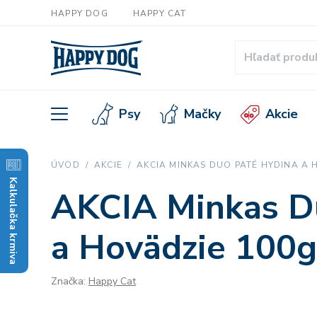
HAPPY DOG
HAPPY CAT
Psy
Mačky
Akcie
ÚVOD
AKCIE
AKCIA MINKAS DUO PATÉ HYDINA A H
Kalkulačka krmiva
AKCIA Minkas D
a Hovädzie 100g
Značka:
Happy Cat