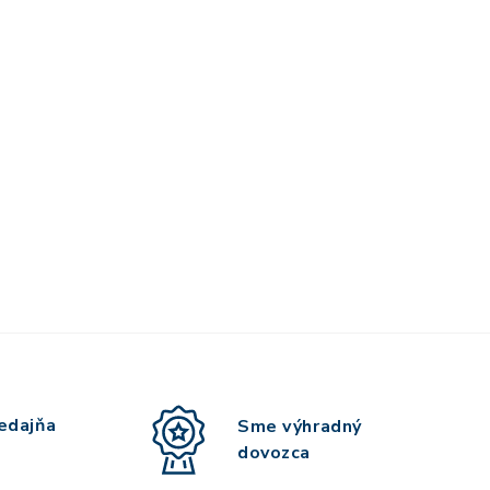
edajňa
Sme výhradný
dovozca