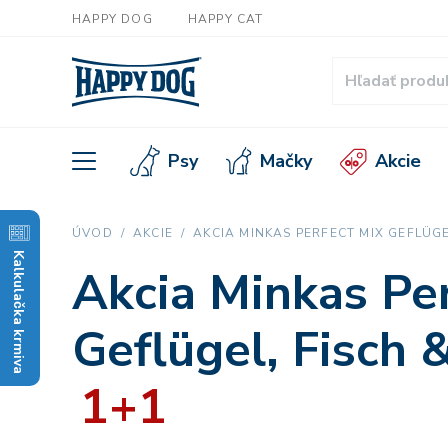
HAPPY DOG
HAPPY CAT
Psy
Mačky
Akcie
ÚVOD
AKCIE
AKCIA MINKAS PERFECT MIX GEFLÜGEL
Kalkulačka krmiva
Akcia Minkas Pe
Geflügel, Fisch
1+1