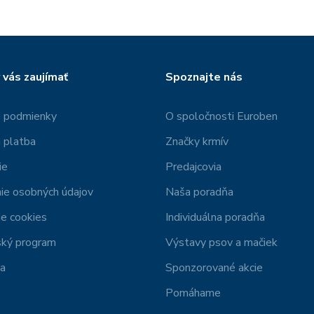
 vás zaujímať
Spoznajte nás
 podmienky
O spoločnosti Euroben
 platba
Značky krmív
ie
Predajcovia
ie osobných údajov
Naša poradňa
e cookies
Individuálna poradňa
ský program
Výstavy psov a mačiek
ia
Sponzorované akcie
Pomáhame