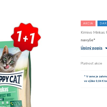
AKCIA
DAR
Krmivo Minkas 
navyše*
Úplný popis
Platnosť akcie
* V cene je zahrn
vo výške 0,04 € 