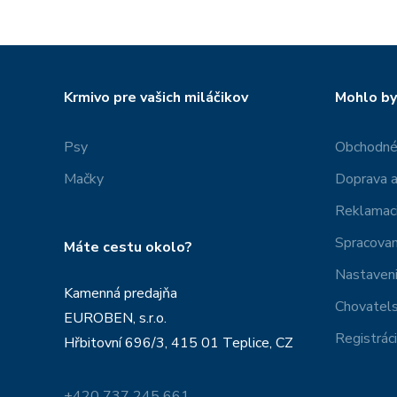
Krmivo pre vašich miláčikov
Mohlo by
Psy
Obchodné
Mačky
Doprava a
Reklamac
Spracovan
Máte cestu okolo?
Nastaveni
Kamenná predajňa
Chovatel
EUROBEN, s.r.o.
Registrác
Hřbitovní 696/3, 415 01 Teplice, CZ
+420 737 245 661