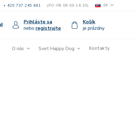
SK
+ 420 737 245 661
(PO-PÁ 08.00-16.30)
Prihláste sa
Košík
d
nebo
registrujte
je prázdny
Kontakty
O nás
Svet Happy Dog