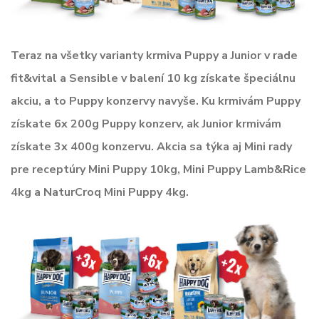
Teraz na všetky varianty krmiva Puppy a Junior v rade
fit&vital a Sensible v balení 10 kg získate špeciálnu
akciu, a to Puppy konzervy navyše. Ku krmivám Puppy
získate 6x 200g Puppy konzerv, ak Junior krmivám
získate 3x 400g konzervu. Akcia sa týka aj Mini rady
pre receptúry Mini Puppy 10kg, Mini Puppy Lamb&Rice
4kg a NaturCroq Mini Puppy 4kg.