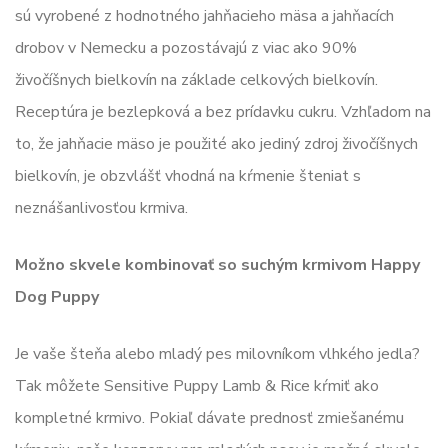
sú vyrobené z hodnotného jahňacieho mäsa a jahňacích
drobov v Nemecku a pozostávajú z viac ako 90%
živočíšnych bielkovín na základe celkových bielkovín.
Receptúra ​​je bezlepková a bez prídavku cukru. Vzhľadom na
to, že jahňacie mäso je použité ako jediný zdroj živočíšnych
bielkovín, je obzvlášť vhodná na kŕmenie šteniat s
neznášanlivosťou krmiva.
Možno skvele kombinovať so suchým krmivom Happy
Dog Puppy
Je vaše šteňa alebo mladý pes milovníkom vlhkého jedla?
Tak môžete Sensitive Puppy Lamb & Rice kŕmiť ako
kompletné krmivo. Pokiaľ dávate prednosť zmiešanému