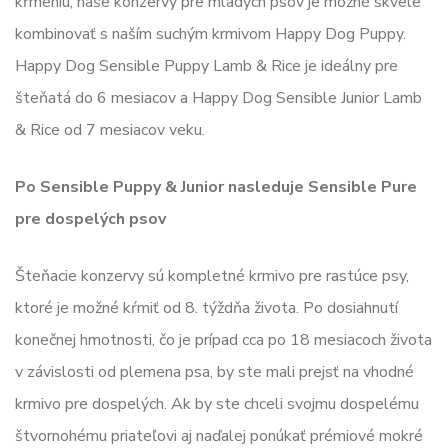
kŕmeniu, naše konzervy pre mladých psov je možné skvele
kombinovať s naším suchým krmivom Happy Dog Puppy.
Happy Dog Sensible Puppy Lamb & Rice je ideálny pre
šteňatá do 6 mesiacov a Happy Dog Sensible Junior Lamb
& Rice od 7 mesiacov veku.
Po Sensible Puppy & Junior nasleduje Sensible Pure
pre dospelých psov
Šteňacie konzervy sú kompletné krmivo pre rastúce psy,
ktoré je možné kŕmiť od 8. týždňa života. Po dosiahnutí
konečnej hmotnosti, čo je prípad cca po 18 mesiacoch života
v závislosti od plemena psa, by ste mali prejsť na vhodné
krmivo pre dospelých. Ak by ste chceli svojmu dospelému
štvornohému priateľovi aj naďalej ponúkať prémiové mokré