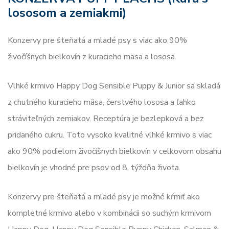
lososom a zemiakmi)
Konzervy pre šteňatá a mladé psy s viac ako 90%
živočíšnych bielkovín z kuracieho mäsa a lososa.
Vlhké krmivo Happy Dog Sensible Puppy & Junior sa skladá
z chutného kuracieho mäsa, čerstvého lososa a ľahko
stráviteľných zemiakov. Receptúra ​​je bezlepková a bez
pridaného cukru. Toto vysoko kvalitné vlhké krmivo s viac
ako 90% podielom živočíšnych bielkovín v celkovom obsahu
bielkovín je vhodné pre psov od 8. týždňa života.
Konzervy pre šteňatá a mladé psy je možné kŕmiť ako
kompletné krmivo alebo v kombinácii so suchým krmivom