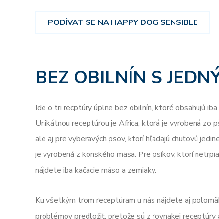
PODÍVAT SE NA HAPPY DOG SENSIBLE
BEZ OBILNÍN S JE
Ide o tri recptúry úplne bez obilnín, ktoré obsahujú iba
Unikátnou receptúrou je Africa, ktorá je vyrobená zo 
ale aj pre vyberavých psov, ktorí hľadajú chuťovú jedi
je vyrobená z konského mäsa. Pre psíkov, ktorí netrp
nájdete iba kačacie mäso a zemiaky.
Ku všetkým trom receptúram u nás nájdete aj polomä
problémov predložiť, pretože sú z rovnakej receptúry 