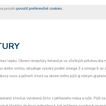
dea prosím
povoliť preferenčné cookies.
.
TURY
bez lepku. Okrem receptúry Ireland je vo všetkých prílohou iba r
ou alebo srsťou, obsahuje vysoký podiel omega 3 a omega 6 av z
epkový ovos a jačmeň, ktorý sa okrem iného pýši aj nízkym glyke
useeland, ktorá je vyrobená čisto z jahňacieho mäsa a ryže. Pýši sa
Pokiaľ hľadáte chuťovú jedinečnosť, tak môžeme ponúknuť recept