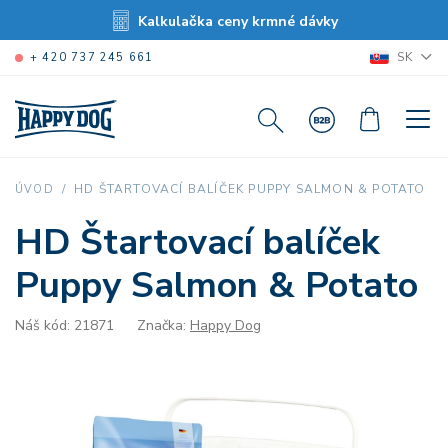
Kalkulačka ceny krmné dávky
SK
+ 420 737 245 661
HD ŠTARTOVACÍ BALÍČEK PUPPY SALMON & POTATO
ÚVOD
HD Štartovací balíček
Puppy Salmon & Potato
Náš kód: 21871
Značka:
Happy Dog