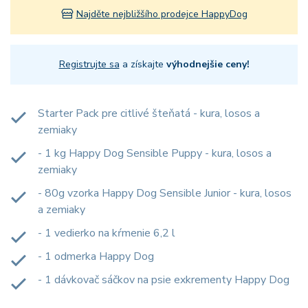
Najděte nejbližšího prodejce HappyDog
Registrujte sa
a získajte
výhodnejšie ceny!
Starter Pack pre citlivé šteňatá - kura, losos a
zemiaky
- 1 kg Happy Dog Sensible Puppy - kura, losos a
zemiaky
- 80g vzorka Happy Dog Sensible Junior - kura, losos
a zemiaky
- 1 vedierko na kŕmenie 6,2 l
- 1 odmerka Happy Dog
- 1 dávkovač sáčkov na psie exkrementy Happy Dog