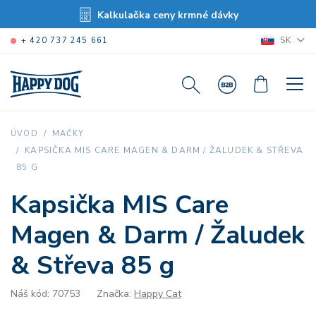
Kalkulačka ceny krmné dávky
SK
+ 420 737 245 661
ÚVOD
MAČKY
KAPSIČKA MIS CARE MAGEN & DARM / ŽALUDEK & STŘEVA
85 G
Kapsička MIS Care
Magen & Darm / Žaludek
& Střeva 85 g
Náš kód: 70753
Značka:
Happy Cat