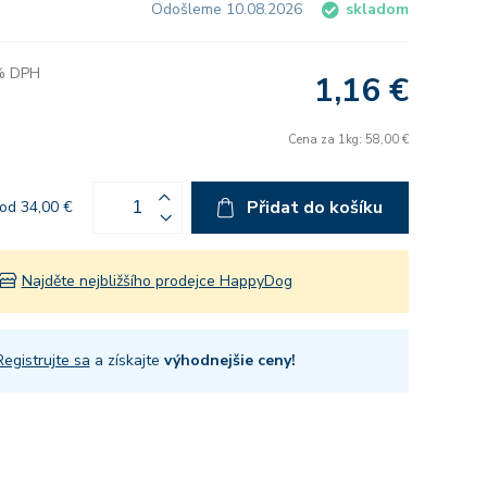
Odošleme 10.08.2026
skladom
 % DPH
1,16 €
Cena za 1kg: 58,00 €
Přidat do košíku
od 34,00 €
Najděte nejbližšího prodejce HappyDog
Registrujte sa
a získajte
výhodnejšie ceny!