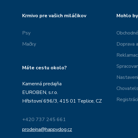
Krmivo pre vašich miláčikov
Mohlo by
Psy
Obchodné
Mačky
Doprava a
Reklamac
Spracovan
Máte cestu okolo?
Nastaveni
Kamenná predajňa
Chovatel
EUROBEN, s.r.o.
Registrác
Hřbitovní 696/3, 415 01 Teplice, CZ
+420 737 245 661
prodejna@happydog.cz