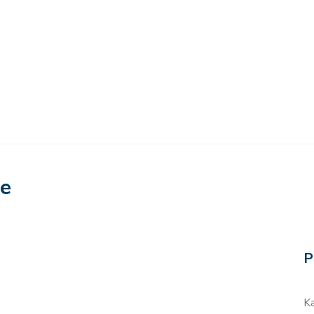
re
P
K