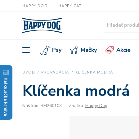
HAPPY DOG
HAPPY CAT
Psy
Mačky
Akcie
ÚVOD
PROPAGÁCIA
KLÍČENKA MODRÁ
Kalkulačka krmiva
Klíčenka modrá
Náš kód: RM260103
Značka:
Happy Dog