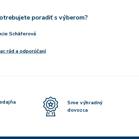
otrebujete poradiť s výberom?
ucie Schäferová
iac rád a odporúčaní
edajňa
Sme výhradný
dovozca