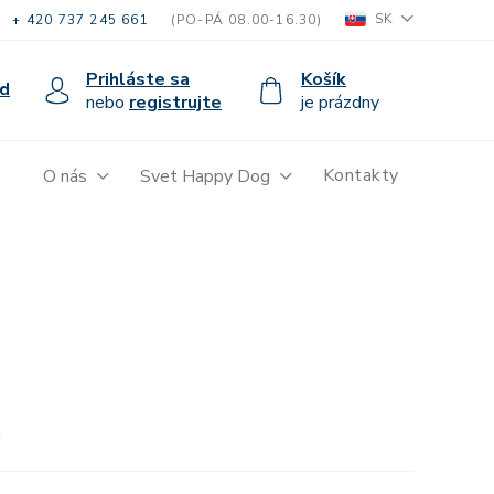
SK
+ 420 737 245 661
(PO-PÁ 08.00-16.30)
Prihláste sa
Košík
d
nebo
registrujte
je prázdny
Kontakty
O nás
Svet Happy Dog
á