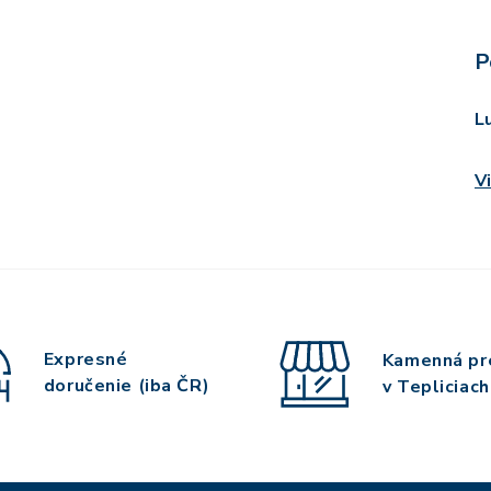
P
L
V
Expresné
Kamenná pr
doručenie (iba ČR)
v Tepliciach