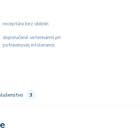
receptúra bez obilnín
doporučené veterinármi pri
potravinovej intolerancii
slušenstvo
3
re