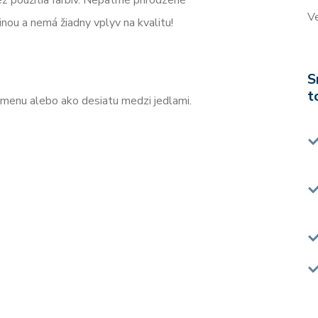
 použitia farbív. Nepatrné prirodzené
Ve
inou a nemá žiadny vplyv na kvalitu!
S
t
menu alebo ako desiatu medzi jedlami.