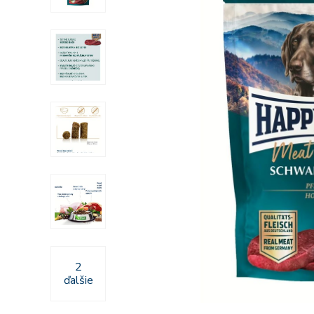
2
ďalšie