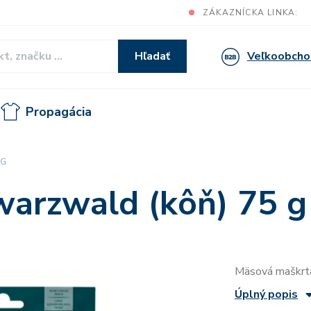
ZÁKAZNÍCKA LINKA:
Veľkoobcho
Hľadať
Propagácia
 G
arzwald (kôň) 75 g
Mäsová maškrt
Úplný popis