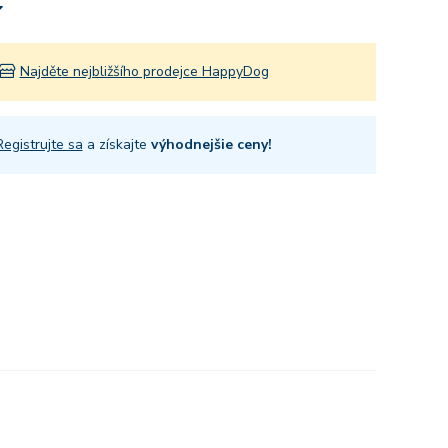
Najděte nejbližšího prodejce HappyDog
Registrujte sa
a získajte
výhodnejšie ceny!