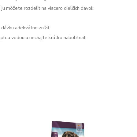
ju môžete rozdeliť na viacero dielčich dávok
 dávku adekvátne znížiť.
eplou vodou a nechajte krátko nabobtnať.