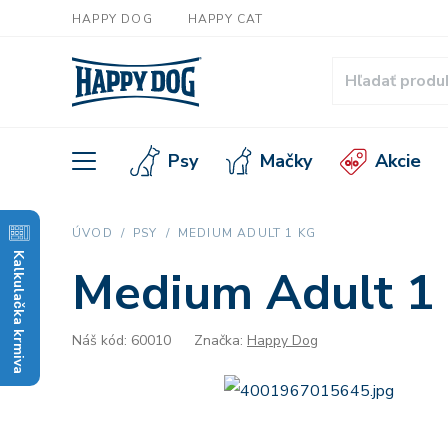
HAPPY DOG
HAPPY CAT
Psy
Mačky
Akcie
ÚVOD
PSY
MEDIUM ADULT 1 KG
Kalkulačka krmiva
Medium Adult 1
Náš kód: 60010
Značka:
Happy Dog