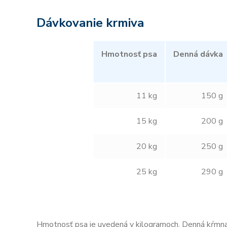
Dávkovanie krmiva
Hmotnosť psa
Denná dávka
11 kg
150 g
15 kg
200 g
20 kg
250 g
25 kg
290 g
Hmotnosť psa je uvedená v kilogramoch. Denná kŕmna