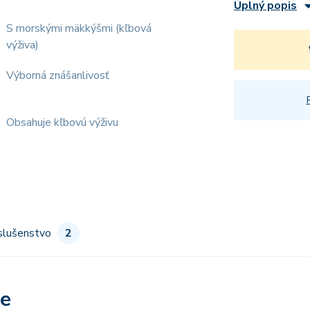
Úplný popis
S morskými mäkkýšmi (kľbová
výživa)
Výborná znášanlivosť
Obsahuje kľbovú výživu
slušenstvo
2
re