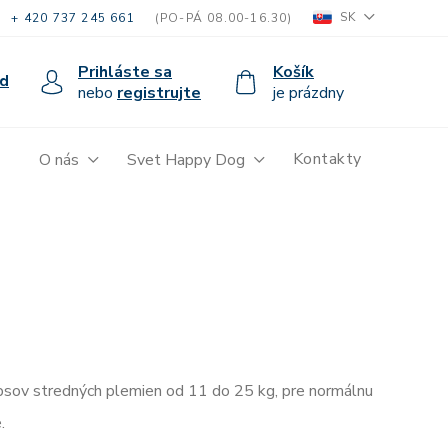
SK
+ 420 737 245 661
(PO-PÁ 08.00-16.30)
Prihláste sa
Košík
d
nebo
registrujte
je prázdny
Kontakty
O nás
Svet Happy Dog
psov stredných plemien od 11 do 25 kg, pre normálnu
.