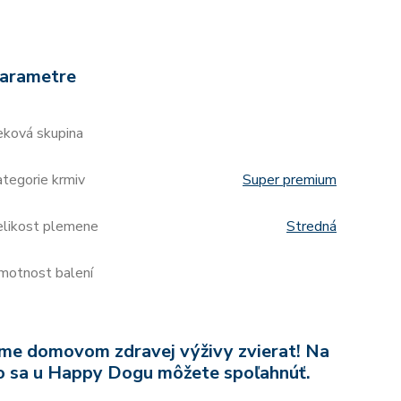
arametre
eková skupina
tegorie krmiv
Super premium
elikost plemene
Stredná
motnost balení
me domovom zdravej výživy zvierat! Na
o sa u Happy Dogu môžete spoľahnúť.