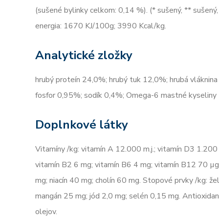
(sušené bylinky celkom: 0,14 %). (* sušený, ** sušený,
energia: 1670 KJ/100g; 3990 Kcal/kg.
Analytické zložky
hrubý proteín 24,0%; hrubý tuk 12,0%; hrubá vláknin
fosfor 0,95%; sodík 0,4%; Omega-6 mastné kyselin
Doplnkové látky
Vitamíny /kg: vitamín A 12.000 m.j.; vitamín D3 1.200 
vitamín B2 6 mg; vitamín B6 4 mg; vitamín B12 70 µg
mg; niacín 40 mg; cholín 60 mg. Stopové prvky /kg: 
mangán 25 mg; jód 2,0 mg; selén 0,15 mg. Antioxidant
olejov.