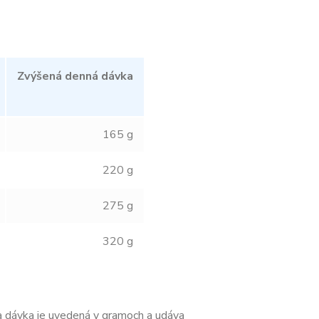
Zvýšená denná dávka
165 g
220 g
275 g
320 g
 dávka je uvedená v gramoch a udáva