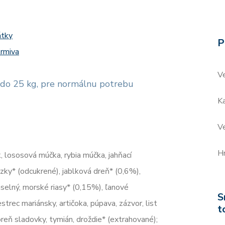
átky
P
rmiva
V
 do 25 kg, pre normálnu potrebu
Ka
V
H
k, lososová múčka, rybia múčka, jahňací
ezky* (odcukrené), jablková dreň* (0,6%),
draselný, morské riasy* (0,15%), ľanové
S
rec mariánsky, artičoka, púpava, zázvor, list
t
koreň sladovky, tymián, droždie* (extrahované);