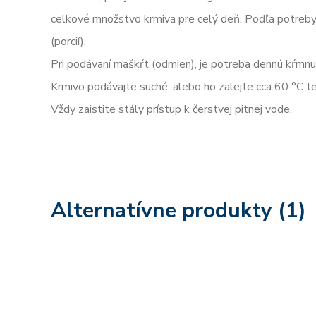
celkové množstvo krmiva pre celý deň. Podľa potreby 
(porcií).
Pri podávaní maškŕt (odmien), je potreba dennú kŕmnu
Krmivo podávajte suché, alebo ho zalejte cca 60 °C t
Vždy zaistite stály prístup k čerstvej pitnej vode.
Alternatívne produkty (1)