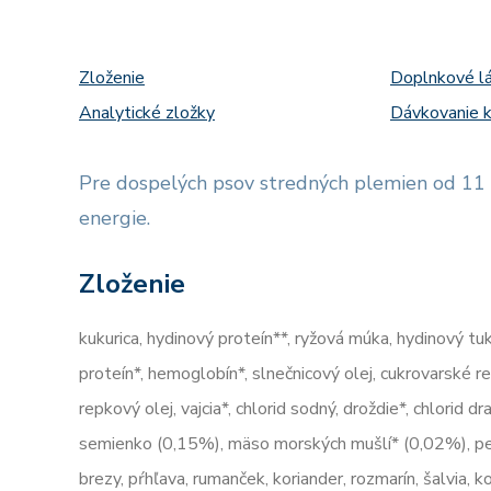
Zloženie
Doplnkové l
Analytické zložky
Dávkovanie k
Pre dospelých psov stredných plemien od 11
energie.
Zloženie
kukurica, hydinový proteín**, ryžová múka, hydinový tu
proteín*, hemoglobín*, slnečnicový olej, cukrovarské r
repkový olej, vajcia*, chlorid sodný, droždie*, chlorid 
semienko (0,15%), mäso morských mušlí* (0,02%), pest
brezy, pŕhľava, rumanček, koriander, rozmarín, šalvia, 