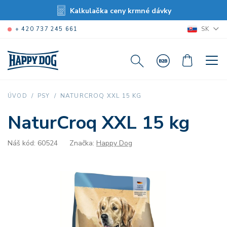
Kalkulačka ceny krmné dávky
SK
+ 420 737 245 661
NATURCROQ XXL 15 KG
ÚVOD
PSY
NaturCroq XXL 15 kg
Náš kód: 60524
Značka:
Happy Dog