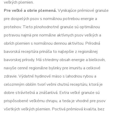
veľkých plemien.
Pre veľké a obrie plemená.
Vynikajúce prémiové granule
pre dospelých psov s normálnou potrebou energie a
proteínov. Tieto plnohodnotné granule sú optimálnou
potravou najmä pre normálne aktívnych psov veľkých a
obrích plemien s normálnou dennou aktivitou. Prírodná
bavorská receptúra prináša to najlepšie z regionálnej
bavorskej prírody. Má striedmy obsah energie a bielkovín,
navyše cenné regionálne bylinky pre imunitu a celkové
zdravie. Výdatné hydinové mäso s lahodnou rybou a
celozrnným obilím tvorí veľmi chutnú receptúru, ktorá je
dobre stráviteľná a znášanlivá. Extra veľké granule sú
prispôsobené veľkému chrupu, a teda je vhodné pre psov
všetkých veľkých plemien. Poctivá prémiová kvalita, bez