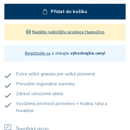
Přidat do košíku
Najděte nejbližšího prodejce HappyDog
Registrujte sa
a získajte
výhodnejšie ceny!
Extra veľké granule pre veľké plemená
Prevažne regionálne suroviny
Zdravé celozrnné obilie
Vyvážená pestrosť proteínov = hydina, ryba a
hovädzie
Špecifický dotaz