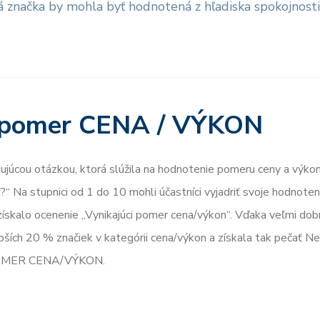
 značka by mohla byť hodnotená z hľadiska spokojnosti
i pomer CENA / VÝKON
dujúcou otázkou, ktorá slúžila na hodnotenie pomeru ceny a výko
“ Na stupnici od 1 do 10 mohli účastníci vyjadriť svoje hodnoten
získalo ocenenie „Vynikajúci pomer cena/výkon“. Vďaka veľmi do
ších 20 % značiek v kategórii cena/výkon a získala tak pečať N
 POMER CENA/VÝKON.