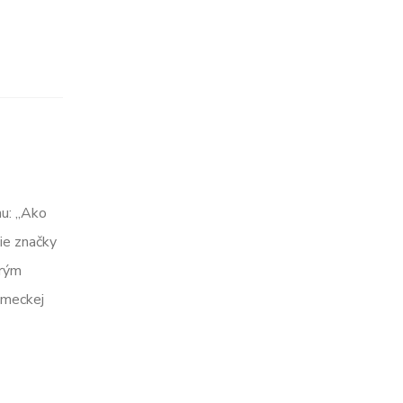
nu: „Ako
ie značky
brým
emeckej