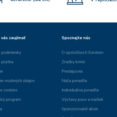
 vás zaujímať
Spoznajte nás
 podmienky
O spoločnosti Euroben
 platba
Značky krmív
ie
Predajcovia
ie osobných údajov
Naša poradňa
e cookies
Individuálna poradňa
ský program
Výstavy psov a mačiek
ia
Sponzorované akcie