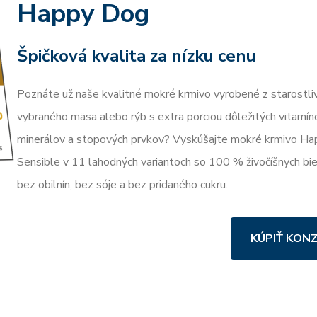
Happy Dog
Špičková kvalita za nízku cenu
Poznáte už naše kvalitné mokré krmivo vyrobené z starostli
vybraného mäsa alebo rýb s extra porciou dôležitých vitamín
minerálov a stopových prvkov? Vyskúšajte mokré krmivo H
Sensible v 11 lahodných variantoch so 100 % živočíšnych bie
bez obilnín, bez sóje a bez pridaného cukru.
KÚPIŤ KON