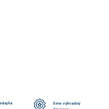
edajňa
Sme výhradný