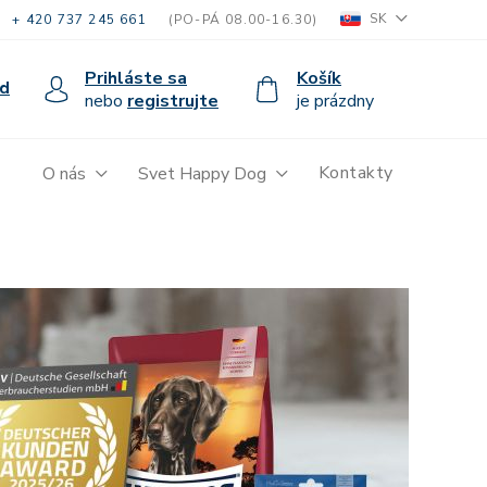
SK
+ 420 737 245 661
(PO-PÁ 08.00-16.30)
Prihláste sa
Košík
d
nebo
registrujte
je prázdny
Kontakty
O nás
Svet Happy Dog