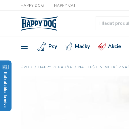
HAPPY DOG
HAPPY CAT
Psy
Mačky
Akcie
ÚVOD
HAPPY PORADŇA
NAJLEPŠIE NEMECKÉ ZNA
Kalkulačka krmiva