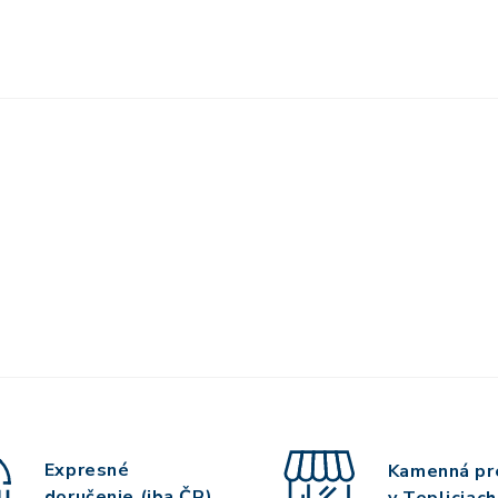
Expresné
Kamenná pr
doručenie (iba ČR)
v Tepliciach