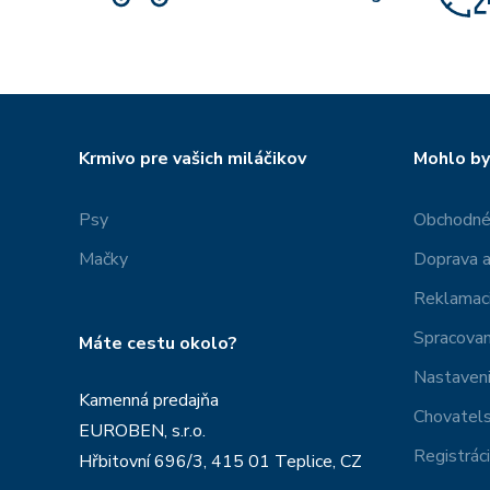
Krmivo pre vašich miláčikov
Mohlo by
Psy
Obchodné
Mačky
Doprava a
Reklamac
Spracovan
Máte cestu okolo?
Nastaveni
Kamenná predajňa
Chovatel
EUROBEN, s.r.o.
Registrác
Hřbitovní 696/3, 415 01 Teplice, CZ