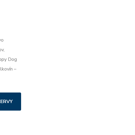
vo
ov,
appy Dog
lkovín –
ZERVY