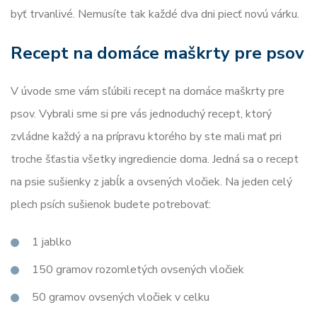
byť trvanlivé. Nemusíte tak každé dva dni piecť novú várku.
Recept na domáce maškrty pre psov
V úvode sme vám sľúbili recept na domáce maškrty pre
psov. Vybrali sme si pre vás jednoduchý recept, ktorý
zvládne každý a na prípravu ktorého by ste mali mať pri
troche šťastia všetky ingrediencie doma. Jedná sa o recept
na psie sušienky z jabĺk a ovsených vločiek. Na jeden celý
plech psích sušienok budete potrebovať:
1 jablko
150 gramov rozomletých ovsených vločiek
50 gramov ovsených vločiek v celku