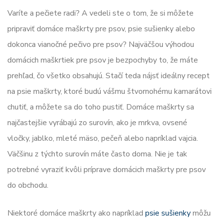
Varíte a pečiete radi? A vedeli ste o tom, že si môžete
pripraviť domáce maškrty pre psov, psie sušienky alebo
dokonca vianočné pečivo pre psov? Najväčšou výhodou
domácich maškrtiek pre psov je bezpochyby to, že máte
prehľad, čo všetko obsahujú. Stačí teda nájsť ideálny recept
na psie maškrty, ktoré budú vášmu štvornohému kamarátovi
chutiť, a môžete sa do toho pustiť. Domáce maškrty sa
najčastejšie vyrábajú zo surovín, ako je mrkva, ovsené
vločky, jablko, mleté mäso, pečeň alebo napríklad vajcia.
Väčšinu z týchto surovín máte často doma. Nie je tak
potrebné vyraziť kvôli príprave domácich maškrty pre psov
do obchodu.
Niektoré domáce maškrty ako napríklad
psie sušienky
môžu