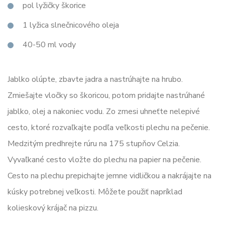
pol lyžičky škorice
1 lyžica slnečnicového oleja
40-50 ml vody
Jablko olúpte, zbavte jadra a nastrúhajte na hrubo.
Zmiešajte vločky so škoricou, potom pridajte nastrúhané
jablko, olej a nakoniec vodu. Zo zmesi uhneťte nelepivé
cesto, ktoré rozvaľkajte podľa veľkosti plechu na pečenie.
Medzitým predhrejte rúru na 175 stupňov Celzia.
Vyvaľkané cesto vložte do plechu na papier na pečenie.
Cesto na plechu prepichajte jemne vidličkou a nakrájajte na
kúsky potrebnej veľkosti. Môžete použiť napríklad
kolieskový krájač na pizzu.