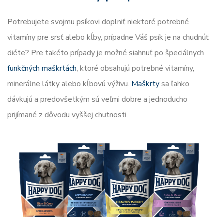
Potrebujete svojmu psíkovi doplniť niektoré potrebné
vitamíny pre srsť alebo kĺby, prípadne Váš psík je na chudnúť
diéte? Pre takéto prípady je možné siahnuť po špeciálnych
funkčných maškrtách
, ktoré obsahujú potrebné vitamíny,
minerálne látky alebo kĺbovú výživu.
Maškrty
sa ľahko
dávkujú a predovšetkým sú veľmi dobre a jednoducho
prijímané z dôvodu vyššej chutnosti.