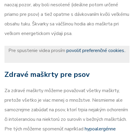
naozaj pozor, aby boli nesolené (ideálne potom určené
priamo pre psov) a tiež opatrne s dávkovaním kvôli veľkému
obsahu tuku. Škvarky sa väčšinou hodia ako maškrta pri
veľkom energetickom výdaji psa.
Pre spustenie videa prosím
povoliť preferenčné cookies.
.
Zdravé maškrty pre psov
Za zdravé maškrty môžeme považovať všetky maškrty,
pretože všetko je viac menej o množstve. Nesmieme ale
samozrejme zabúdať na psov, ktorí trpia nejakým ochorením
či intoleranciou na niektorú zo surovín v bežných maškrtách.
Pre tých môžeme spomenúť napríklad
hypoalergénne