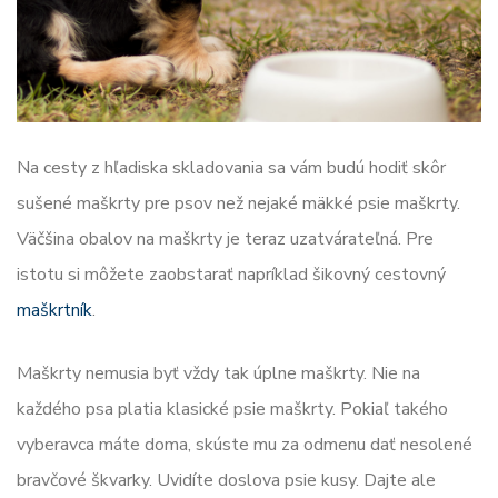
Na cesty z hľadiska skladovania sa vám budú hodiť skôr
sušené maškrty pre psov než nejaké mäkké psie maškrty.
Väčšina obalov na maškrty je teraz uzatvárateľná. Pre
istotu si môžete zaobstarať napríklad šikovný cestovný
maškrtník
.
Maškrty nemusia byť vždy tak úplne maškrty. Nie na
každého psa platia klasické psie maškrty. Pokiaľ takého
vyberavca máte doma, skúste mu za odmenu dať nesolené
bravčové škvarky. Uvidíte doslova psie kusy. Dajte ale