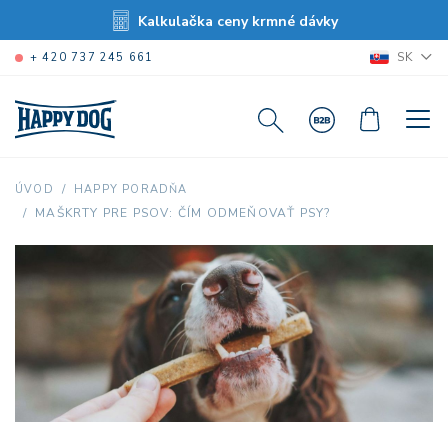
Kalkulačka ceny krmné dávky
SK
+ 420 737 245 661
ÚVOD
HAPPY PORADŇA
MAŠKRTY PRE PSOV: ČÍM ODMEŇOVAŤ PSY?