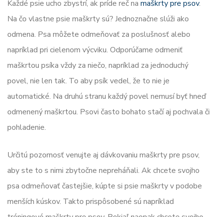
Každé psie ucho zbystrí, ak príde reč na
maškrty pre psov
.
Na čo vlastne psie maškrty sú? Jednoznačne slúži ako
odmena. Psa môžete odmeňovať za poslušnosť alebo
napríklad pri cielenom výcviku. Odporúčame odmeniť
maškrtou psíka vždy za niečo, napríklad za jednoduchý
povel, nie len tak. To aby psík vedel, že to nie je
automatické. Na druhú stranu každý povel nemusí byť hneď
odmenený maškrtou. Psovi často bohato stačí aj pochvala či
pohladenie.
Určitú pozornosť venujte aj dávkovaniu maškrty pre psov,
aby ste to s nimi zbytočne nepreháňali. Ak chcete svojho
psa odmeňovať častejšie, kúpte si psie maškrty v podobe
menších kúskov. Takto prispôsobené sú napríklad
tréningové maškrty pre psov. Pokiaľ naopak chcete svojho