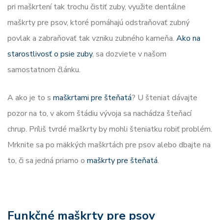
pri maškrtení tak trochu čistiť zuby, využite dentálne
maškrty pre psov, ktoré pomáhajú odstraňovať zubný
povlak a zabraňovať tak vzniku zubného kameňa.
Ako na
starostlivosť o psie zuby
, sa dozviete v našom
samostatnom článku.
A ako je to s
maškrtami pre šteňatá
? U šteniat dávajte
pozor na to, v akom štádiu vývoja sa nachádza šteňací
chrup. Príliš tvrdé maškrty by mohli šteniatku robiť problém.
Mrknite sa po mäkkých maškrtách pre psov alebo dbajte na
to, či sa jedná priamo o
maškrty pre šteňatá
.
Funkčné maškrty pre psov