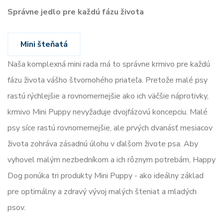
Správne jedlo pre každú fázu života
Mini šteňatá
Naša komplexná mini rada má to správne krmivo pre každú
fázu života vášho štvornohého priateľa. Pretože malé psy
rastú rýchlejšie a rovnomernejšie ako ich väčšie náprotivky,
krmivo Mini Puppy nevyžaduje dvojfázovú koncepciu. Malé
psy síce rastú rovnomernejšie, ale prvých dvanásť mesiacov
života zohráva zásadnú úlohu v ďalšom živote psa. Aby
vyhovel malým nezbedníkom a ich rôznym potrebám, Happy
Dog ponúka tri produkty Mini Puppy - ako ideálny základ
pre optimálny a zdravý vývoj malých šteniat a mladých
psov.