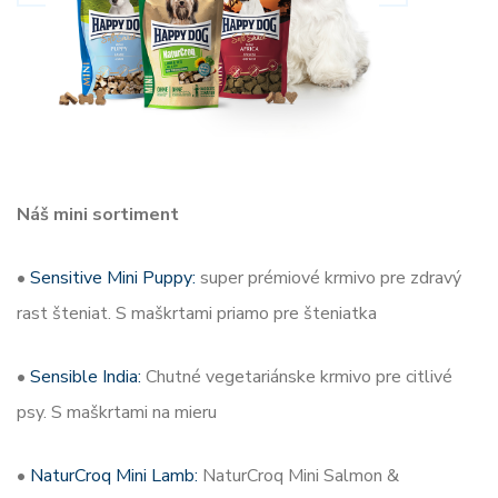
Náš mini sortiment
•
Sensitive Mini Puppy:
super prémiové krmivo pre zdravý
rast šteniat. S maškrtami priamo pre šteniatka
•
Sensible India:
Chutné vegetariánske krmivo pre citlivé
psy. S maškrtami na mieru
•
NaturCroq Mini Lamb:
NaturCroq Mini Salmon &