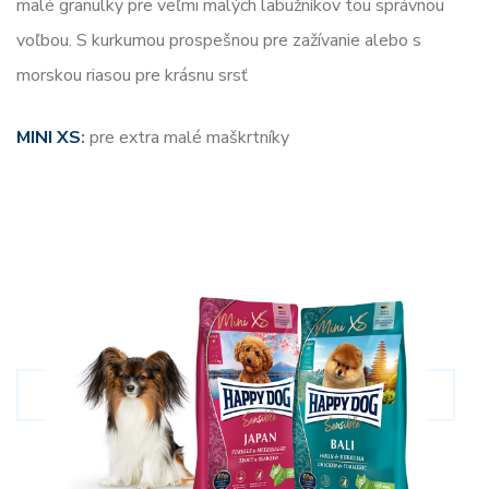
malé granulky pre veľmi malých labužníkov tou správnou
voľbou. S kurkumou prospešnou pre zažívanie alebo s
morskou riasou pre krásnu srsť
MINI XS
:
pre extra malé maškrtníky