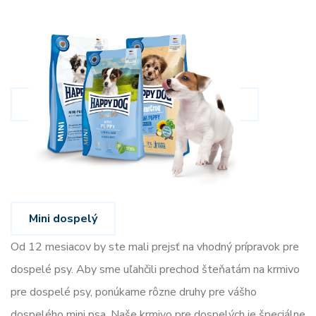
Mini dospelý
Od 12 mesiacov by ste mali prejsť na vhodný prípravok pre
dospelé psy. Aby sme uľahčili prechod šteňatám na krmivo
pre dospelé psy, ponúkame rôzne druhy pre vášho
dospelého mini psa. Naše krmivo pre dospelých je špeciálne