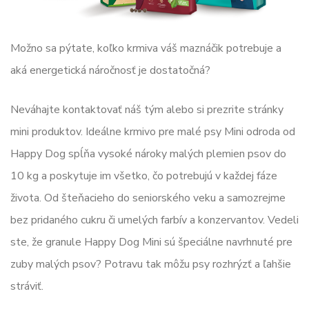
Možno sa pýtate, koľko krmiva váš maznáčik potrebuje a
aká energetická náročnosť je dostatočná?
Neváhajte kontaktovať náš tým alebo si prezrite stránky
mini produktov. Ideálne krmivo pre malé psy Mini odroda od
Happy Dog spĺňa vysoké nároky malých plemien psov do
10 kg a poskytuje im všetko, čo potrebujú v každej fáze
života. Od šteňacieho do seniorského veku a samozrejme
bez pridaného cukru či umelých farbív a konzervantov. Vedeli
ste, že granule Happy Dog Mini sú špeciálne navrhnuté pre
zuby malých psov? Potravu tak môžu psy rozhrýzť a ľahšie
stráviť.