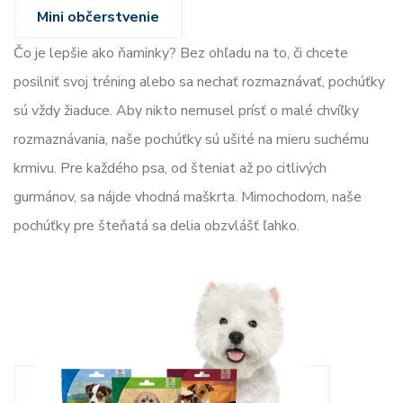
Mini občerstvenie
Čo je lepšie ako ňaminky? Bez ohľadu na to, či chcete
posilniť svoj tréning alebo sa nechať rozmaznávať, pochúťky
sú vždy žiaduce. Aby nikto nemusel prísť o malé chvíľky
rozmaznávania, naše pochúťky sú ušité na mieru suchému
krmivu. Pre každého psa, od šteniat až po citlivých
gurmánov, sa nájde vhodná maškrta. Mimochodom, naše
pochúťky pre šteňatá sa delia obzvlášť ľahko.