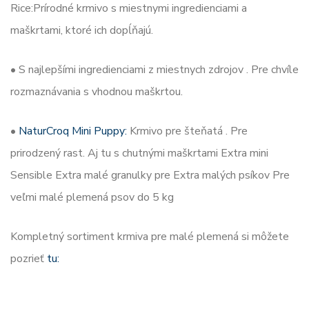
Rice:Prírodné krmivo s miestnymi ingredienciami a
maškrtami, ktoré ich dopĺňajú.
• S najlepšími ingredienciami z miestnych zdrojov . Pre chvíle
rozmaznávania s vhodnou maškrtou.
•
NaturCroq Mini Puppy:
Krmivo pre šteňatá . Pre
prirodzený rast. Aj tu s chutnými maškrtami Extra mini
Sensible Extra malé granulky pre Extra malých psíkov Pre
veľmi malé plemená psov do 5 kg
Kompletný sortiment krmiva pre malé plemená si môžete
pozrieť
tu: