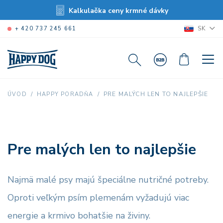
Kalkulačka ceny krmné dávky
SK
+ 420 737 245 661
PRE MALÝCH LEN TO NAJLEPŠIE
ÚVOD
HAPPY PORADŇA
Pre malých len to najlepšie
Najmä malé psy majú špeciálne nutričné ​​potreby.
Oproti veľkým psím plemenám vyžadujú viac
energie a krmivo bohatšie na živiny.