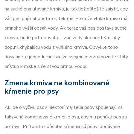
na suché granulované krmivo, je taktiež dôležité zaistiť, aby
váš pes prijímal dostatok tekutín. Pretože vlhké krmivo má
omnoho vyšší obsah vody. Ak teraz váš pes dostáva suché
krmivo, bude potrebovať piť viac vody ako predtým, aby
doplnil chýbajúcu vodu z vlhkého krmiva. Obvykle toho
dosiahnete jednoducho tak, že svojmu psovi umožníte stály
prístup k miske s čerstvou pitnou vodou.
Zmena krmiva na kombinované
kŕmenie pro psy
Ak ide o výživu psov, niektorí majitelia psov spoliehajú na
takzvané kombinované kŕmenie psa, aby mu ponúkli pestrú
potravu. Pri tomto spôsobe kŕmenia sú psovi podávané