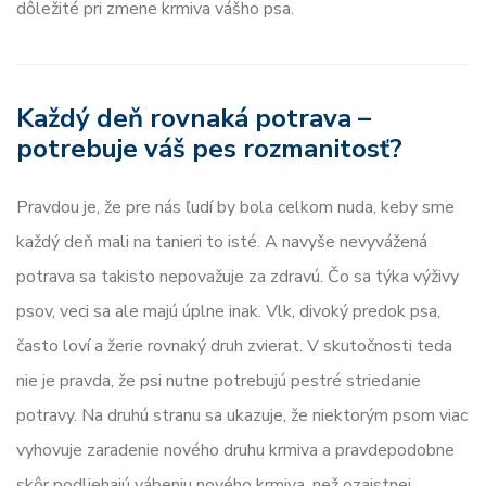
dôležité pri zmene krmiva vášho psa.
Každý deň rovnaká potrava –
potrebuje váš pes rozmanitosť?
Pravdou je, že pre nás ľudí by bola celkom nuda, keby sme
každý deň mali na tanieri to isté. A navyše nevyvážená
potrava sa takisto nepovažuje za zdravú. Čo sa týka výživy
psov, veci sa ale majú úplne inak. Vlk, divoký predok psa,
často loví a žerie rovnaký druh zvierat. V skutočnosti teda
nie je pravda, že psi nutne potrebujú pestré striedanie
potravy. Na druhú stranu sa ukazuje, že niektorým psom viac
vyhovuje zaradenie nového druhu krmiva a pravdepodobne
skôr podliehajú vábeniu nového krmiva, než ozajstnej