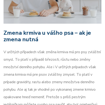
Zmena krmiva u vášho psa – ak je
zmena nutná
V určitých případech však změna krmiva má pro psy zvláštní
smysl. To platí v případě březosti, růstu nebo změny
množství denního pohybu. Ale i V určitých prípadoch však
zmena krmiva má pre psov zvláštny zmysel. To platí v
prípade gravidity, rastu alebo zmeny množstva denného
pohybu. Ale aj tak je vhodné po vykonanej zmene krmivo
opakovane hneď nemeniť. Pretože s príliš pestrým
jedálničkom môžete svojho psa naučiť, aby bol prieberčivý.