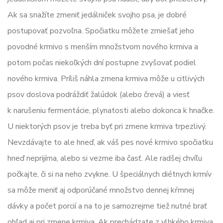
Ak sa snažíte zmeniť jedálniček svojho psa, je dobré
postupovať pozvoľna. Spočiatku môžete zmiešať jeho
povodné krmivo s menším množstvom nového krmiva a
potom počas niekoľkých dní postupne zvyšovať podiel
nového krmiva. Príliš náhla zmena krmiva môže u citlivých
psov doslova podráždiť žalúdok (alebo črevá) a viesť
k narušeniu fermentácie, plynatosti alebo dokonca k hnačke.
U niektorých psov je treba byť pri zmene krmiva trpezlivý.
Nevzdávajte to ale hneď, ak váš pes nové krmivo spočiatku
hneď neprijíma, alebo si vezme iba časť. Ale radšej chvíľu
počkajte, či si na neho zvykne. U špeciálnych diétnych krmív
sa môže meniť aj odporúčané množstvo dennej kŕmnej
dávky a počet porcií a na to je samozrejme tiež nutné brať
ohľad aj pri zmene krmiva. Ak prechádzate z vlhkého krmiva