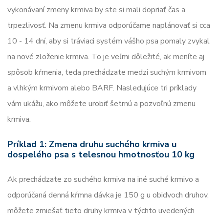
vykonávaní zmeny krmiva by ste si mali dopriať čas a
trpezlivosť. Na zmenu krmiva odporúčame naplánovať si cca
10 - 14 dní, aby si tráviaci systém vášho psa pomaly zvykal
na nové zloženie krmiva. To je veľmi dôležité, ak meníte aj
spôsob kŕmenia, teda prechádzate medzi suchým krmivom
a vlhkým krmivom alebo BARF. Nasledujúce tri príklady
vám ukážu, ako môžete urobiť šetrnú a pozvoľnú zmenu
krmiva.
Príklad 1: Zmena druhu suchého krmiva u
dospelého psa s telesnou hmotnosťou 10 kg
Ak prechádzate zo suchého krmiva na iné suché krmivo a
odporúčaná denná kŕmna dávka je 150 g u obidvoch druhov,
môžete zmiešať tieto druhy krmiva v týchto uvedených