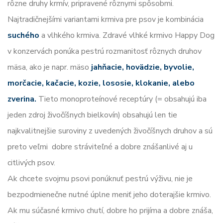
rôzne druhy krmív, pripravené rôznymi spôsobmi.
Najtradičnejšími variantami krmiva pre psov je kombinácia
suchého
a vlhkého krmiva. Zdravé vlhké krmivo Happy Dog
v konzervách ponúka pestrú rozmanitosť rôznych druhov
mäsa, ako je napr. mäso
jahňacie, hovädzie, byvolie,
morčacie, kačacie, kozie, lososie, klokanie, alebo
zverina.
Tieto monoproteínové receptúry (= obsahujú iba
jeden zdroj živočíšnych bielkovín) obsahujú len tie
najkvalitnejšie suroviny z uvedených živočíšnych druhov a sú
preto veľmi dobre stráviteľné a dobre znášanlivé aj u
citlivých psov.
Ak chcete svojmu psovi ponúknuť pestrú výživu, nie je
bezpodmienečne nutné úplne meniť jeho doterajšie krmivo.
Ak mu súčasné krmivo chutí, dobre ho prijíma a dobre znáša,