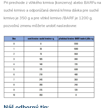
Pri prechode z vlhkého krmiva (konzervy) alebo BARFu na
suché krmivo a odporúčaná denná kŕmna dávka pre suché
krmivo je 350 g a pre vlhké krmivo /BARF je 1200 g,
pozvoľnú zmenu môžete urobiť nasledovne:
Náš odborný tip: