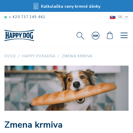
Kalkulačka ceny krmné dávky
SK
+ 420 737 245 661
ZMENA KRMIVA
ÚVOD
HAPPY PORADŇA
Zmena krmiva