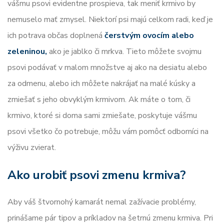
vášmu psovi evidentne prospieva, tak meniť krmivo by
nemuselo mať zmysel. Niektorí psi majú celkom radi, keď je
ich potrava občas doplnená
čerstvým ovocím alebo
zeleninou,
ako je jablko či mrkva. Tieto môžete svojmu
psovi podávať v malom množstve aj ako na desiatu alebo
za odmenu, alebo ich môžete nakrájať na malé kúsky a
zmiešať s jeho obvyklým krmivom. Ak máte o tom, či
krmivo, ktoré si doma sami zmiešate, poskytuje vášmu
psovi všetko čo potrebuje, môžu vám pomôcť odborníci na
výživu zvierat.
Ako urobiť psovi zmenu krmiva?
Aby váš štvornohý kamarát nemal zažívacie problémy,
prinášame pár tipov a príkladov na šetrnú zmenu krmiva. Pri