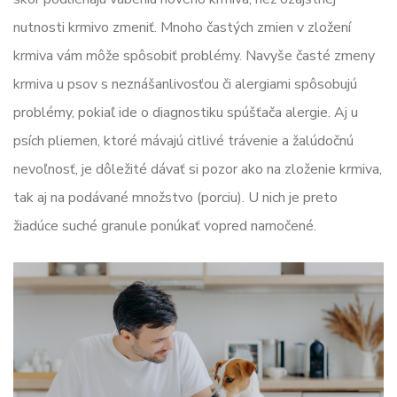
nutnosti krmivo zmeniť. Mnoho častých zmien v zložení
krmiva vám môže spôsobiť problémy. Navyše časté zmeny
krmiva u psov s neznášanlivosťou či alergiami spôsobujú
problémy, pokiaľ ide o diagnostiku spúšťača alergie. Aj u
psích pliemen, ktoré mávajú citlivé trávenie a žalúdočnú
nevoľnosť, je dôležité dávať si pozor ako na zloženie krmiva,
tak aj na podávané množstvo (porciu). U nich je preto
žiadúce suché granule ponúkať vopred namočené.