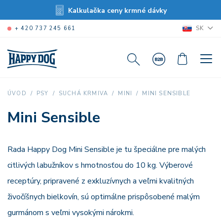
Kalkulačka ceny krmné dávky
SK
+ 420 737 245 661
MINI SENSIBLE
ÚVOD
PSY
SUCHÁ KRMIVA
MINI
Mini Sensible
Rada Happy Dog Mini Sensible je tu špeciálne pre malých
citlivých labužníkov s hmotnosťou do 10 kg. Výberové
receptúry, pripravené z exkluzívnych a veľmi kvalitných
živočíšnych bielkovín, sú optimálne prispôsobené malým
gurmánom s veľmi vysokými nárokmi.