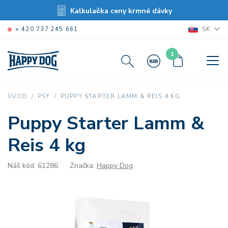
Kalkulačka ceny krmné dávky
SK
+ 420 737 245 661
1
PUPPY STARTER LAMM & REIS 4 KG
ÚVOD
PSY
Puppy Starter Lamm &
Reis 4 kg
Náš kód: 61286
Značka:
Happy Dog