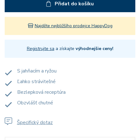
Přidat do košíku
Najděte nejbližšího prodejce HappyDog
Registrujte sa
a získajte
výhodnejšie ceny!
S jahňacím a ryžou
Ľahko stráviteľné
Bezlepková receptúra
Obzvlášť chutné
Špecifický dotaz