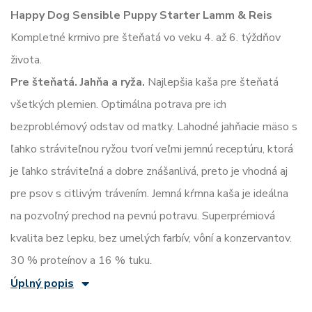
Happy Dog Sensible Puppy Starter Lamm & Reis
Kompletné krmivo pre šteňatá vo veku 4. až 6. týždňov
života.
Pre šteňatá. Jahňa a ryža.
Najlepšia kaša pre šteňatá
všetkých plemien. Optimálna potrava pre ich
bezproblémový odstav od matky. Lahodné jahňacie mäso s
ľahko stráviteľnou ryžou tvorí veľmi jemnú receptúru, ktorá
je ľahko stráviteľná a dobre znášanlivá, preto je vhodná aj
pre psov s citlivým trávením. Jemná kŕmna kaša je ideálna
na pozvoľný prechod na pevnú potravu. Superprémiová
kvalita bez lepku, bez umelých farbív, vôní a konzervantov.
30 % proteínov a 16 % tuku.
Úplný popis