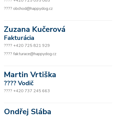
???? +420 725 095 085
???? obchod@happydog.cz
Zuzana Kučerová
Fakturácia
???? +420 725 821 929
???? fakturace@happydog.cz
Martin Vrtiška
???? Vodič
???? +420 737 245 663
Ondřej Slába