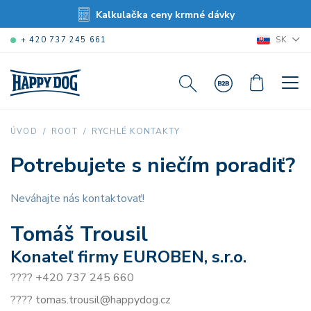
Kalkulačka ceny krmné dávky
SK
+ 420 737 245 661
RYCHLÉ KONTAKTY
ÚVOD
ROOT
Potrebujete s niečím poradiť?
Neváhajte nás kontaktovať!
Tomáš Trousil
Konateľ firmy EUROBEN, s.r.o.
???? +420 737 245 660
???? tomas.trousil@happydog.cz