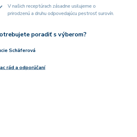
V našich receptúrach zásadne usilujeme o
prirodzenú a druhu odpovedajúcu pestrosť surovín.
otrebujete poradiť s výberom?
ucie Schäferová
iac rád a odporúčaní