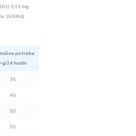
801) 0,15 mg.
ov 1b306(i).
málna potreba
v g/24 hodin
35
40
50
55