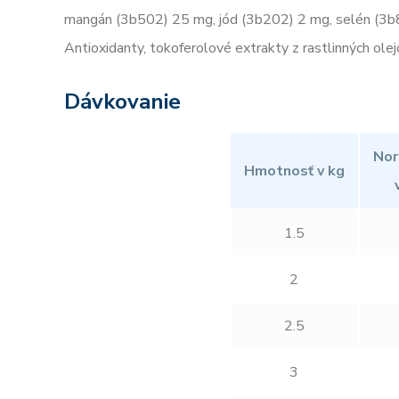
mangán (3b502) 25 mg, jód (3b202) 2 mg, selén (3b
Antioxidanty, tokoferolové extrakty z rastlinných olej
Dávkovanie
Nor
Hmotnosť v kg
1.5
2
2.5
3