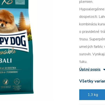
plemien.
Hypoalergénne g
dospelosti. Lah
kombináciu kura
o pravidelné tr
trusu. Superpém
umelých farbív,
surovín. Vynika
tuku.
Úplný popis
Všetky varia
1,3 kg