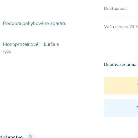
Dostupnosť
Podpora pohybového aparátu
Vaša cena s 23
Monoproteinové = kurča a
ryža
Doprava zdarma 
slušenstvo
3