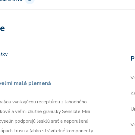
re
átky
P
V
 veľmi malé plemená
Ka
našou vynikajúcou receptúrou z lahodného
Ur
ové a veľmi chutné granulky Sensible Mini
elín podporujú lesklú srsť a neporušenú
V
zápach trusu a ľahko stráviteľné komponenty