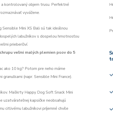
e a kontrolovaný objem trusu. Perfektné
H
 rozmaznávať vyvážene.
H
Sensible Mini XS Bali sú tak ideálnou
Pr
dospelých labužníkov s dospelou hmotnosťou
eľmi prieberčiví.
S
chrupu veľmi malých plemien psov do 5
t
 viac ako 10 kg? Potom pre neho máme
i granulkami (napr. Sensible Mini France).
síkov. Maškrty Happy Dog Soft Snack Mini
ane uzatvárateľnej kapsičke neobsahujú
mu citlivému labužníkovi príjemné chvíle