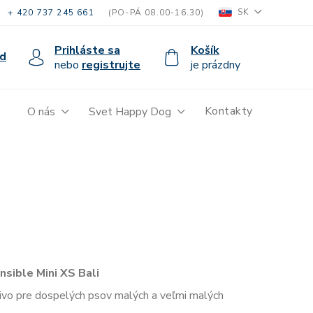
SK
+ 420 737 245 661
(PO-PÁ 08.00-16.30)
Prihláste sa
Košík
d
nebo
registrujte
je prázdny
Kontakty
O nás
Svet Happy Dog
sible Mini XS Bali
vo pre dospelých psov malých a veľmi malých