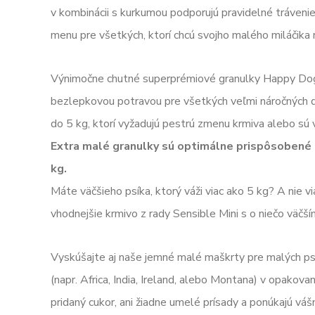
v kombinácii s kurkumou podporujú pravidelné tráveni
menu pre všetkých, ktorí chcú svojho malého miláčika
Výnimočne chutné superprémiové granulky Happy Dog 
bezlepkovou potravou pre všetkých veľmi náročných 
do 5 kg, ktorí vyžadujú pestrú zmenu krmiva alebo sú v
Extra malé granulky sú optimálne prispôsobené 
kg.
Máte väčšieho psíka, ktorý váži viac ako 5 kg? A nie
vhodnejšie krmivo z rady Sensible Mini s o niečo väčším
Vyskúšajte aj naše jemné malé maškrty pre malých p
(napr. Africa, India, Ireland, alebo Montana) v opakov
pridaný cukor, ani žiadne umelé prísady a ponúkajú váš