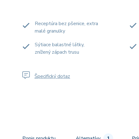
Receptúra bez pšenice, extra
malé granulky
Sýtiace balastné látky,
znížený zápach trusu
Špecifický dotaz
Popis produktu
Alternatívy
1
Prí