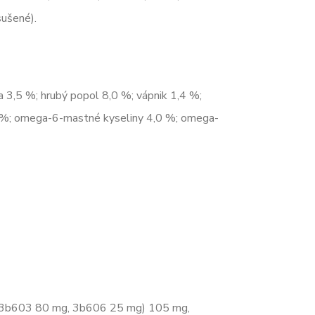
sušené).
a 3,5 %; hrubý popol 8,0 %; vápnik 1,4 %;
,08 %; omega-6-mastné kyseliny 4,0 %; omega-
 (3b603 80 mg, 3b606 25 mg) 105 mg,