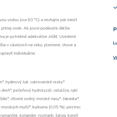
vou vodou (cca 60 °C) a nechajte pár minút
j pitnej vode. Ak psovi podávate ďalšie
P
iva je potrebné adekvátne znížiť. Uvedené
L
íšia v závislosti na veku, plemene, chove a
praviť individuálne.
V
n*, hydinový tuk, cukrovarské rezky*
 dreň*, pečeňový hydrolyzát, celulóza, rybí
oždie*, chlorid sodný, morské riasy*, čakanka*,
o morských mušlí*, kurkuma (0,05 %), pestrec
, rumanček, koriander, rozmarín, šalvia, koreň