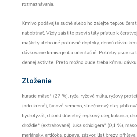
rozmaznávania.
Krmivo podávajte suché alebo ho zalejte teplou čerst
nabobtnať. Vždy zaistite psovi stály prístup k čerstve
maškrty alebo iné potravné doplnky, dennú dávku krm
dávkovanie krmiva je iba orientačné. Potreby psov sa l
dennej aktivite. Preto možno bude treba kŕmnu dávku u
Zloženie
kuracie mäso* (27 %), ryža, ryžová múka, ryžový proteí
(odcukrené), ľanové semeno, slnečnicový olej, jablková
hydrolyzát, chlorid draselný, repkový olej, kukurica, dr
droždie* (extrahované), Juka schidigera* (0,1 %), mäs
mariánsky, artičoka, púpava, zázvor, list brezy, pŕhľava