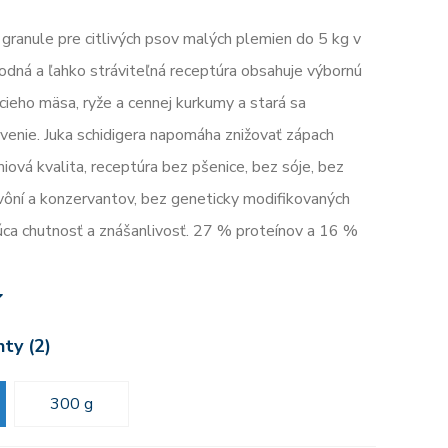
ranule pre citlivých psov malých plemien do 5 kg v
odná a ľahko stráviteľná receptúra obsahuje výbornú
cieho mäsa, ryže a cennej kurkumy a stará sa
ávenie. Juka schidigera napomáha znižovať zápach
iová kvalita, receptúra bez pšenice, bez sóje, bez
 vôní a konzervantov, bez geneticky modifikovaných
júca chutnosť a znášanlivosť. 27 % proteínov a 16 %
nty (2)
300 g