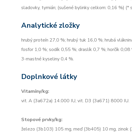
sladovky, tymián; (sušené bylinky celkom: 0,16 %) (* 
Analytické zložky
hrubý proteín 27,0 %; hrubý tuk 16,0 %; hrubá vláknin
fosfor 1,0 %; sodík 0,55 %; draslík 0,7 %; horčík 0
3-mastné kyseliny 0,4 %.
Doplnkové látky
Vitamíny/kg:
vit. A (3a672a) 14.000 IU, vit. D3 (3a671) 8000 IU.
Stopové prvky/kg:
železo (3b103) 105 mg, meď (3b405) 10 mg, zinok