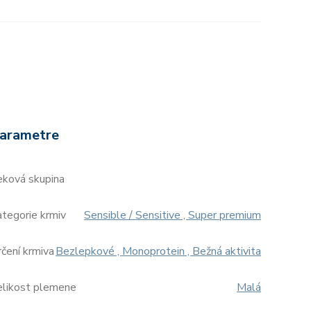
arametre
eková skupina
tegorie krmiv
Sensible / Sensitive , Super premium
čení krmiva
Bezlepkové , Monoprotein , Bežná aktivita
elikost plemene
Malá