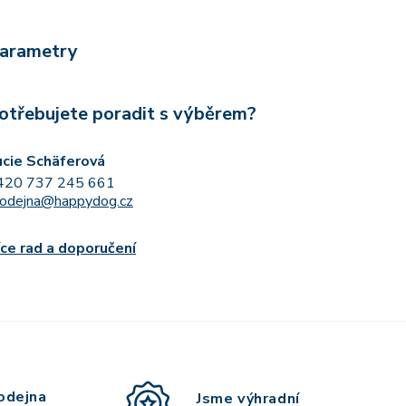
arametry
otřebujete poradit s výběrem?
ucie Schäferová
420 737 245 661
rodejna@happydog.cz
íce rad a doporučení
odejna
Jsme výhradní