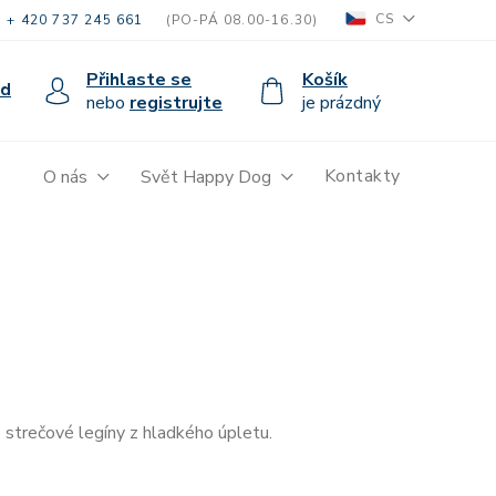
CS
+ 420 737 245 661
(PO-PÁ 08.00-16.30)
Přihlaste se
Košík
od
nebo
registrujte
je prázdný
Kontakty
O nás
Svět Happy Dog
 strečové legíny z hladkého úpletu.