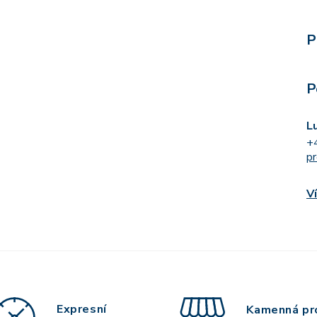
P
P
L
+
p
V
Expresní
Kamenná pr