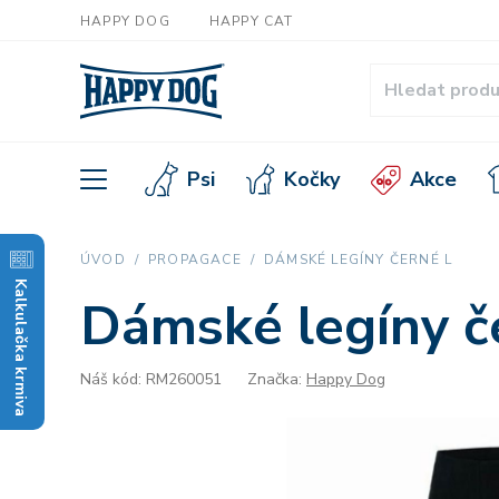
HAPPY DOG
HAPPY CAT
Psi
Kočky
Akce
ÚVOD
PROPAGACE
DÁMSKÉ LEGÍNY ČERNÉ L
Kalkulačka krmiva
Dámské legíny č
Náš kód: RM260051
Značka:
Happy Dog