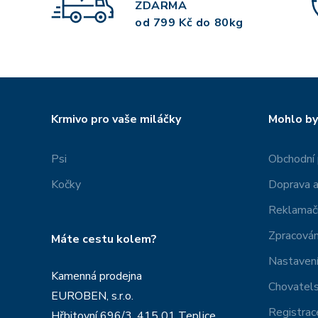
ZDARMA
od 799 Kč do 80kg
Krmivo pro vaše miláčky
Mohlo by
Psi
Obchodní
Kočky
Doprava a
Reklamačn
Zpracován
Máte cestu kolem?
Nastavení
Kamenná prodejna
Chovatel
EUROBEN, s.r.o.
Registrac
Hřbitovní 696/3, 415 01 Teplice