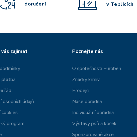
doručení
v Teplicích
 vás zajímat
Poznejte nás
 podmínky
O společnosti Euroben
 platba
Značky krmiv
í řád
Prodejci
í osobních údajů
Naše poradna
 cookies
Individuální poradna
ský program
Výstavy psů a koček
e
Sponzorované akce