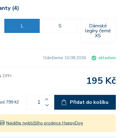
anty (4)
L
S
Dámské
legíny černé
XS
Odešleme 10.08.2026
skladem
 % DPH
195 Kč
Přidat do košíku
od 799 Kč
Najděte nejbližšího prodejce HappyDog