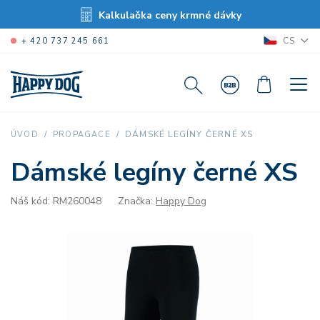
Kalkulačka ceny krmné dávky
CS
+ 420 737 245 661
DÁMSKÉ LEGÍNY ČERNÉ XS
ÚVOD
PROPAGACE
Dámské legíny černé XS
Náš kód: RM260048
Značka:
Happy Dog