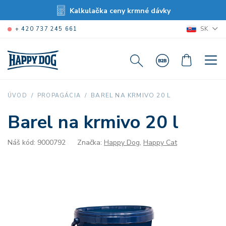
Kalkulačka ceny krmné dávky
SK
+ 420 737 245 661
BAREL NA KRMIVO 20 L
ÚVOD
PROPAGÁCIA
Barel na krmivo 20 l
Náš kód: 9000792
Značka:
Happy Dog
,
Happy Cat