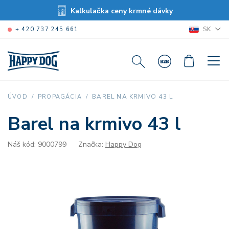
Kalkulačka ceny krmné dávky
SK
+ 420 737 245 661
BAREL NA KRMIVO 43 L
ÚVOD
PROPAGÁCIA
Barel na krmivo 43 l
Náš kód: 9000799
Značka:
Happy Dog