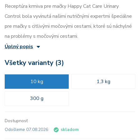
Receptúra ​​krmiva pre mačky Happy Cat Care Urinary
Control bola vyvinutá našimi nutričnými expertmi špeciálne
pre mačky s citlivými močovými cestami, ktoré sú náchylné
na problémy s močovými cestami.
Úplný popis
Všetky varianty (3)
10 kg
1,3 kg
300 g
Dostupnosť
Odošleme 07.08.2026
skladom