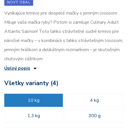
NOVÝ OBAL
Vynikajúce krmivo pre dospelé mačky s jemným lososom
Miluje vaša mačka ryby? Potom si zamiluje Culinary Adult
Atlantic Salmon! Toto ľahko stráviteľné suché krmivo pre
náročné mačky – v kombinácii s ľahko stráviteľným lososom,
jemným hráškom a delikátnym rozmarínom – je skutočným
chuťovým zážitkom.
Úplný popis
Všetky varianty (4)
10 kg
4 kg
1,3 kg
300 g