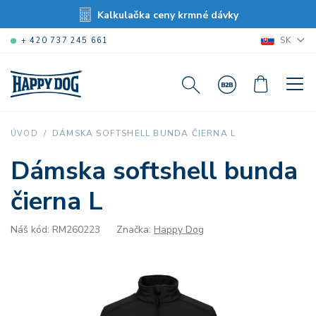
Kalkulačka ceny krmné dávky
SK
+ 420 737 245 661
DÁMSKA SOFTSHELL BUNDA ČIERNA L
ÚVOD
Dámska softshell bunda
čierna L
Náš kód: RM260223
Značka:
Happy Dog