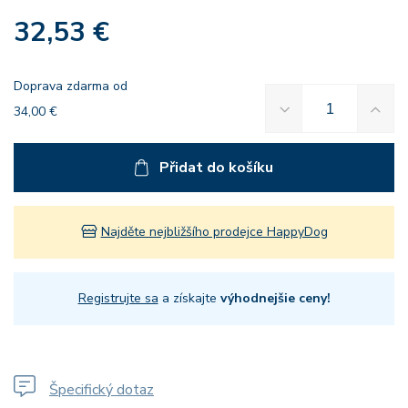
32,53 €
Doprava zdarma od
34,00 €
Přidat do košíku
Najděte nejbližšího prodejce HappyDog
Registrujte sa
a získajte
výhodnejšie ceny!
Špecifický dotaz