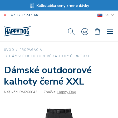
Kalkulačka ceny krmné dávky
SK
+ 420 737 245 661
ÚVOD
PROPAGÁCIA
DÁMSKÉ OUTDOOROVÉ KALHOTY ČERNÉ XXL
Dámské outdoorové
kalhoty černé XXL
Náš kód: RM260043
Značka:
Happy Dog