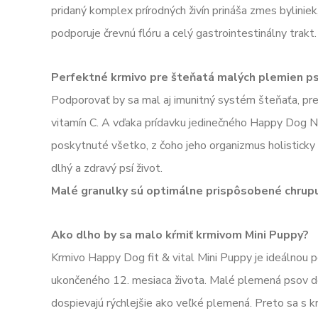
pridaný komplex prírodných živín prináša zmes byliniek,
podporuje črevnú flóru a celý gastrointestinálny trakt.
Perfektné krmivo pre šteňatá malých plemien p
Podporovať by sa mal aj imunitný systém šteňaťa, p
vitamín C. A vďaka prídavku jedinečného Happy Dog N
poskytnuté všetko, z čoho jeho organizmus holisticky
dlhý a zdravý psí život.
Malé granulky sú optimálne prispôsobené chrupu
Ako dlho by sa malo kŕmiť krmivom Mini Puppy?
Krmivo Happy Dog fit & vital Mini Puppy je ideálnou p
ukončeného 12. mesiaca života. Malé plemená psov do
dospievajú rýchlejšie ako veľké plemená. Preto sa s