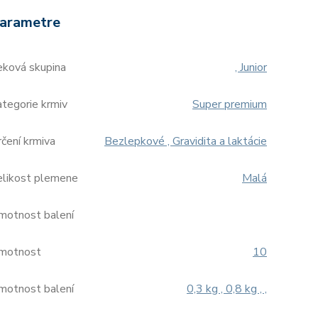
arametre
eková skupina
, Junior
tegorie krmiv
Super premium
čení krmiva
Bezlepkové , Gravidita a laktácie
elikost plemene
Malá
motnost balení
motnost
10
motnost balení
0,3 kg , 0,8 kg , ,