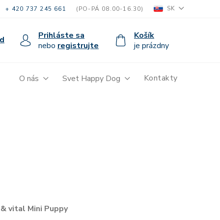
SK
+ 420 737 245 661
(PO-PÁ 08.00-16.30)
Prihláste sa
Košík
d
nebo
registrujte
je prázdny
Kontakty
O nás
Svet Happy Dog
& vital Mini Puppy