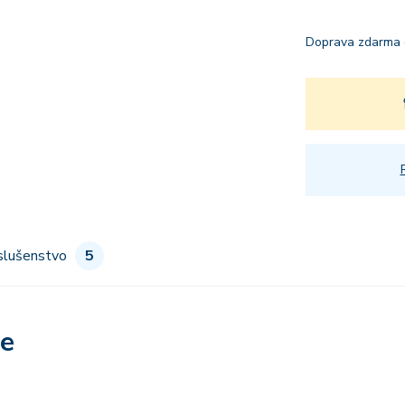
Doprava zdarma 
slušenstvo
5
re