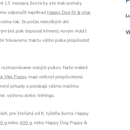
P
Od 13. mesiaca života by ste mali pomaly
me odporučiť napríklad
Happy Dog fit & vital
L
voľna tak, že počas niekoľkých dní
rým bol psík doposiaľ kŕmený, novým Adult
V
í tráviacemu traktu vášho psíka prispôsobiť
 a rozmaznávanie malých psíkov. Naše mäkké
ck Mini Puppy
, majú veľkosť prispôsobenú
umelé prísady a ponúkajú vášmu malému
e, výchovu alebo tréningu.
ch, pre šteňatá od 8. týždňa života, Happy
0 g
nebo
400 g
, nebo Happy Dog Puppy &