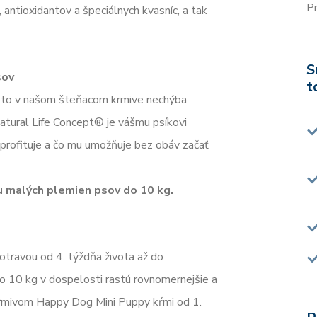
Pr
 antioxidantov a špeciálnych kvasníc, a tak
S
sov
t
reto v našom šteňacom krmive nechýba
atural Life Concept® je vášmu psíkovi
 profituje a čo mu umožňuje bez obáv začať
 malých plemien psov do 10 kg.
otravou od 4. týždňa života až do
 10 kg v dospelosti rastú rovnomernejšie a
 krmivom Happy Dog Mini Puppy kŕmi od 1.