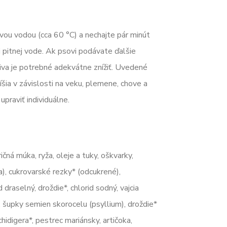
vou vodou (cca 60 °C) a nechajte pár minút
j pitnej vode. Ak psovi podávate ďalšie
iva je potrebné adekvátne znížiť. Uvedené
íšia v závislosti na veku, plemene, chove a
praviť individuálne.
ičná múka, ryža, oleje a tuky, oškvarky,
), cukrovarské rezky* (odcukrené),
 draselný, droždie*, chlorid sodný, vajcia
 šupky semien skorocelu (psyllium), droždie*
idigera*, pestrec mariánsky, artičoka,