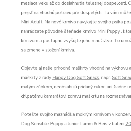
mesiaca veku až do dosiahnutia telesnej dospelosti. 
prejsť na vhodnú potravu pre dospelých. Tu vám môže
Mini Adult
. Na nové krmivo navykajte svojho psíka poz
nahrádzate pôvodné šteňacie krmivo Mini Puppy , kto
krmivom a postupne zvyšujte jeho množstvo. To umožn
sa zmene v zložení krmiva.
Objavte aj naše prírodné maškrty vhodné na výchovu
maškrty z rady
Happy Dog Soft Snack
, napr.
Soft Sna
malým zúbkom, neobsahujú pridaný cukor, ani žiadne 
chlpatému kamarátovi zdravú maškrtu na rozmaznávani
Potešte svojho maznáčika mokrým krmivom v konzervá
Dog Sensible Puppy a Junior Lamm & Reis v balení
20