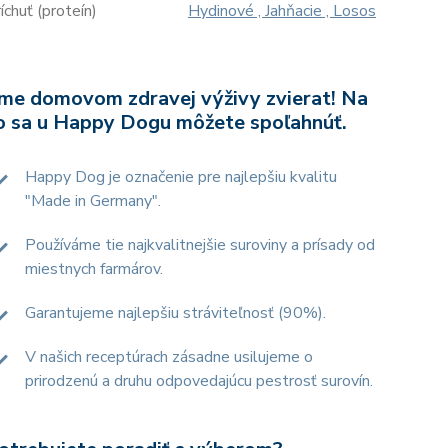
íchuť (proteín)
Hydinové , Jahňacie , Losos
me domovom zdravej výživy zvierat! Na
o sa u Happy Dogu môžete spoľahnúť.
Happy Dog je označenie pre najlepšiu kvalitu
"Made in Germany".
Používáme tie najkvalitnejšie suroviny a prísady od
miestnych farmárov.
Garantujeme najlepšiu stráviteľnosť (90%).
V našich receptúrach zásadne usilujeme o
prirodzenú a druhu odpovedajúcu pestrosť surovín.