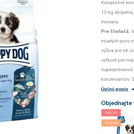
Kompletné krmi
10 kg dospelej
mesiaca.
Pre šteňatá.
V
mladých psov m
výživa pre ich 
veľkosť pre malý
Superprémiová k
konzervantov. 
Úplný popis
Objednajte v
AKCIA
ZĽAVA