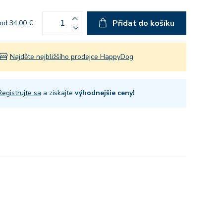
Přidat do košíku
od 34,00 €
Najděte nejbližšího prodejce HappyDog
Registrujte sa
a získajte
výhodnejšie ceny!