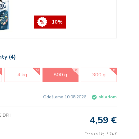
-10%
nty (4)
4 kg
800 g
300 g
Odošleme 10.08.2026
skladom
 % DPH
4,59 €
Cena za 1kg: 5,74 €