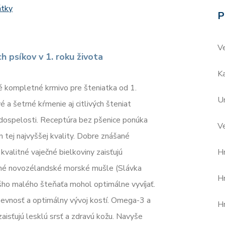
átky
P
V
 psíkov v 1. roku života
Ka
é kompletné krmivo pre šteniatka od 1.
Ur
a šetrné kŕmenie aj citlivých šteniat
dospelosti. Receptúra bez pšenice ponúka
V
n tej najvyššej kvality. Dobre znášané
 kvalitné vaječné bielkoviny zaisťujú
H
enné novozélandské morské mušle (Slávka
H
šho malého šteňaťa mohol optimálne vyvíjať.
pevnosť a optimálny vývoj kostí. Omega-3 a
H
isťujú lesklú srsť a zdravú kožu. Navyše