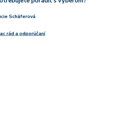
otrebujete poradiť s výberom?
ucie Schäferová
iac rád a odporúčaní