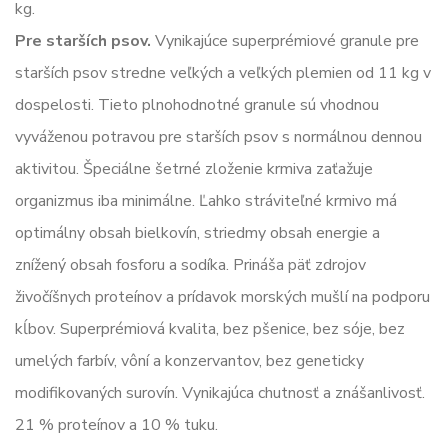
kg.
Pre starších psov.
Vynikajúce superprémiové granule pre
starších psov stredne veľkých a veľkých plemien od 11 kg v
dospelosti. Tieto plnohodnotné granule sú vhodnou
vyváženou potravou pre starších psov s normálnou dennou
aktivitou. Špeciálne šetrné zloženie krmiva zaťažuje
organizmus iba minimálne. Ľahko stráviteľné krmivo má
optimálny obsah bielkovín, striedmy obsah energie a
znížený obsah fosforu a sodíka. Prináša päť zdrojov
živočíšnych proteínov a prídavok morských mušlí na podporu
kĺbov. Superprémiová kvalita, bez pšenice, bez sóje, bez
umelých farbív, vôní a konzervantov, bez geneticky
modifikovaných surovín. Vynikajúca chutnosť a znášanlivosť.
21 % proteínov a 10 % tuku.