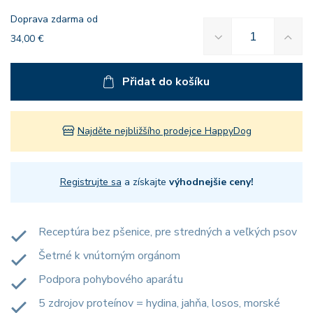
Doprava zdarma od
34,00 €
Přidat do košíku
Najděte nejbližšího prodejce HappyDog
Registrujte sa
a získajte
výhodnejšie ceny!
Receptúra bez pšenice, pre stredných a veľkých psov
Šetrné k vnútorným orgánom
Podpora pohybového aparátu
5 zdrojov proteínov = hydina, jahňa, losos, morské