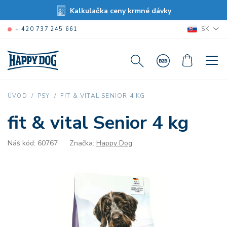
Kalkulačka ceny krmné dávky
SK
+ 420 737 245 661
FIT & VITAL SENIOR 4 KG
ÚVOD
PSY
fit & vital Senior 4 kg
Náš kód: 60767
Značka:
Happy Dog