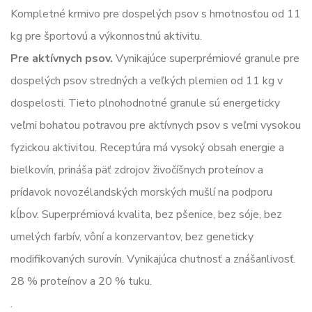
Kompletné krmivo pre dospelých psov s hmotnosťou od 11
kg pre športovú a výkonnostnú aktivitu.
Pre aktívnych psov.
Vynikajúce superprémiové granule pre
dospelých psov stredných a veľkých plemien od 11 kg v
dospelosti. Tieto plnohodnotné granule sú energeticky
veľmi bohatou potravou pre aktívnych psov s veľmi vysokou
fyzickou aktivitou. Receptúra má vysoký obsah energie a
bielkovín, prináša päť zdrojov živočíšnych proteínov a
prídavok novozélandských morských mušlí na podporu
kĺbov. Superprémiová kvalita, bez pšenice, bez sóje, bez
umelých farbív, vôní a konzervantov, bez geneticky
modifikovaných surovín. Vynikajúca chutnosť a znášanlivosť.
28 % proteínov a 20 % tuku.
.