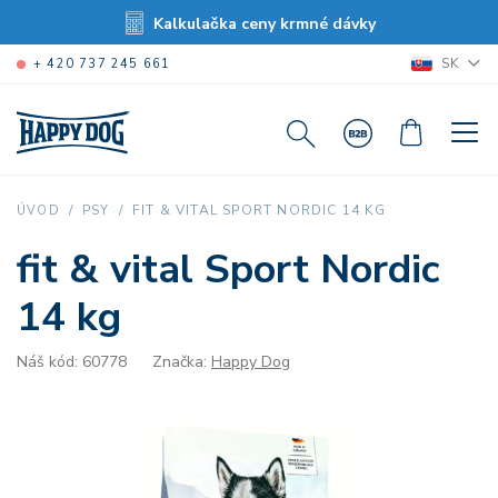
Kalkulačka ceny krmné dávky
SK
+ 420 737 245 661
FIT & VITAL SPORT NORDIC 14 KG
ÚVOD
PSY
fit & vital Sport Nordic
14 kg
Náš kód: 60778
Značka:
Happy Dog