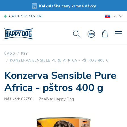
Kalkulačka ceny krmné dávky
SK
+ 420 737 245 661
ÚVOD
PSY
KONZERVA SENSIBLE PURE AFRICA - PŠTROS 400 G
Konzerva Sensible Pure
Africa - pštros 400 g
Náš kód: 02750
Značka:
Happy Dog