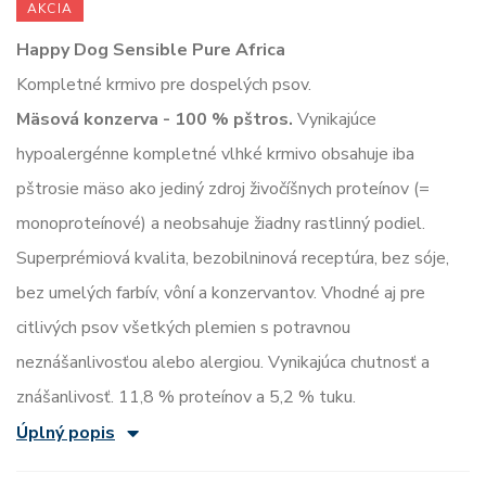
AKCIA
Happy Dog Sensible Pure Africa
Kompletné krmivo pre dospelých psov.
Mäsová konzerva - 100 % pštros.
Vynikajúce
hypoalergénne kompletné vlhké krmivo obsahuje iba
pštrosie mäso ako jediný zdroj živočíšnych proteínov (=
monoproteínové) a neobsahuje žiadny rastlinný podiel.
Superprémiová kvalita, bezobilninová receptúra, bez sóje,
bez umelých farbív, vôní a konzervantov. Vhodné aj pre
citlivých psov všetkých plemien s potravnou
neznášanlivosťou alebo alergiou. Vynikajúca chutnosť a
znášanlivosť. 11,8 % proteínov a 5,2 % tuku.
Úplný popis