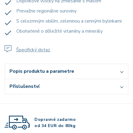
Doplnkové vločky na zmiešanie s mäsom
Prevažne regionálne suroviny
S celozrnným obilím, zeleninou a cennými bylinkami
Obohatené o dôležité vitamíny a minerály
Špecifický dotaz
Popis produktu a parametre
Příslušenství
Dopravné zadarmo
od 34 EUR do 80kg