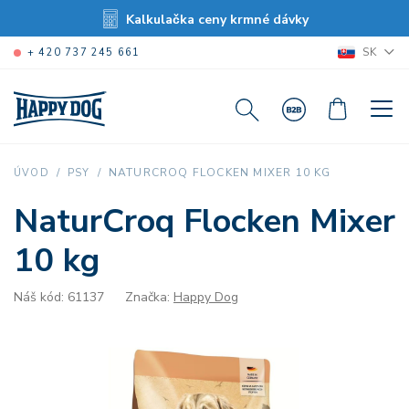
Kalkulačka ceny krmné dávky
SK
+ 420 737 245 661
NATURCROQ FLOCKEN MIXER 10 KG
ÚVOD
PSY
NaturCroq Flocken Mixer
10 kg
Náš kód: 61137
Značka:
Happy Dog