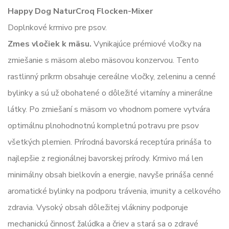
Happy Dog NaturCroq Flocken-Mixer
Doplnkové krmivo pre psov.
Zmes vločiek k mäsu.
Vynikajúce prémiové vločky na
zmiešanie s mäsom alebo mäsovou konzervou. Tento
rastlinný príkrm obsahuje cereálne vločky, zeleninu a cenné
bylinky a sú už obohatené o dôležité vitamíny a minerálne
látky. Po zmiešaní s mäsom vo vhodnom pomere vytvára
optimálnu plnohodnotnú kompletnú potravu pre psov
všetkých plemien. Prírodná bavorská receptúra prináša to
najlepšie z regionálnej bavorskej prírody. Krmivo má len
minimálny obsah bielkovín a energie, navyše prináša cenné
aromatické bylinky na podporu trávenia, imunity a celkového
zdravia. Vysoký obsah dôležitej vlákniny podporuje
mechanickú činnosť žalúdka a čriev a stará sa o zdravé