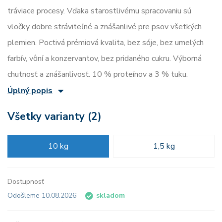
tráviace procesy. Vďaka starostlivému spracovaniu sú
vločky dobre stráviteľné a znášanlivé pre psov všetkých
plemien. Poctivá prémiová kvalita, bez sóje, bez umelých
farbív, vôní a konzervantov, bez pridaného cukru. Výborná
chutnosť a znášanlivosť. 10 % proteínov a 3 % tuku.
Úplný popis
Všetky varianty (2)
10 kg
1,5 kg
Dostupnosť
Odošleme 10.08.2026
skladom