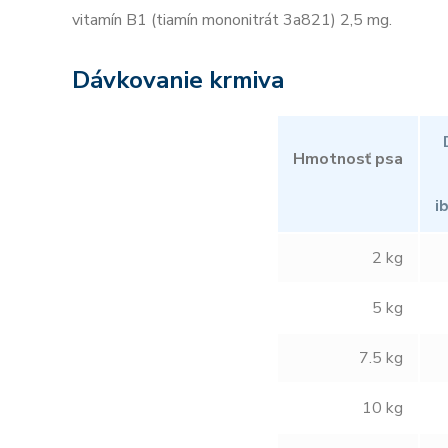
vitamín B1 (tiamín mononitrát 3a821) 2,5 mg.
Dávkovanie krmiva
Hmotnosť psa
i
2 kg
5 kg
7.5 kg
10 kg