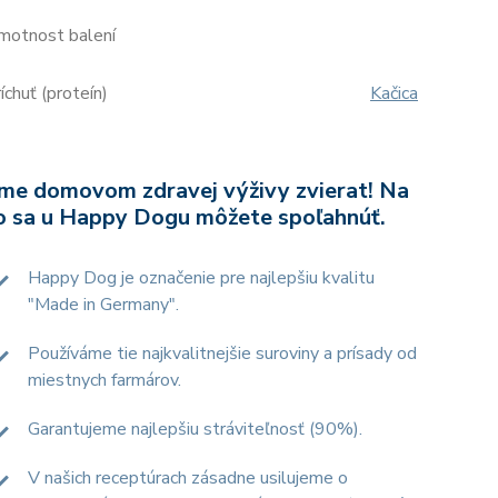
motnost balení
íchuť (proteín)
Kačica
me domovom zdravej výživy zvierat! Na
o sa u Happy Dogu môžete spoľahnúť.
Happy Dog je označenie pre najlepšiu kvalitu
"Made in Germany".
Používáme tie najkvalitnejšie suroviny a prísady od
miestnych farmárov.
Garantujeme najlepšiu stráviteľnosť (90%).
V našich receptúrach zásadne usilujeme o