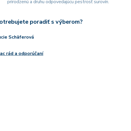
prirodzenú a druhu odpovedajúcu pestrosť surovín.
otrebujete poradiť s výberom?
ucie Schäferová
iac rád a odporúčaní