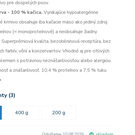
vo pre dospelých psov.
va - 100 % kačica.
Vynikajúce hypoalergénne
 krmivo obsahuje iba kačacie mäso ako jediný zdroj
teínov (= monoproteínové) a neobsahuje žiadny
l. Superprémiová kvalita, bezobilninová receptúra, bez
h farbív, vôní a konzervantov. Vhodné aj pre citlivých
lemien s potravnou neznášanlivosťou alebo alergiou.
nosť a znášanlivosť. 10,4 % proteínov a 7,5 % tuku.
nty (3)
400 g
200 g
Odošleme 10.08.2026
skladom