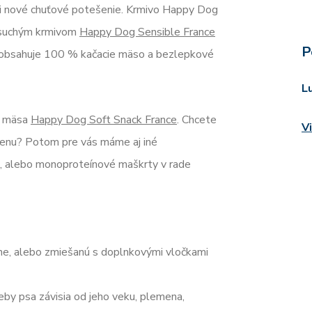
vi nové chuťové potešenie. Krmivo Happy Dog
 suchým krmivom
Happy Dog Sensible France
P
ž obsahuje 100 % kačacie mäso a bezlepkové
L
o mäsa
Happy Dog Soft Snack France
. Chcete
V
menu? Potom pre vás máme aj iné
, alebo monoproteínové maškrty v rade
, alebo zmiešanú s doplnkovými vločkami
reby psa závisia od jeho veku, plemena,