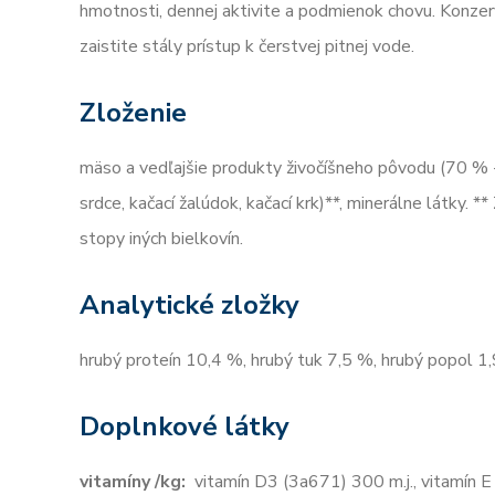
hmotnosti, dennej aktivite a podmienok chovu. Konzerv
zaistite stály prístup k čerstvej pitnej vode.
Zloženie
mäso a vedľajšie produkty živočíšneho pôvodu (70 % - 
srdce, kačací žalúdok, kačací krk)**, minerálne látky.
stopy iných bielkovín.
Analytické zložky
hrubý proteín 10,4 %, hrubý tuk 7,5 %, hrubý popol 1,
Doplnkové látky
vitamíny /kg:
vitamín D3 (3a671) 300 m.j., vitamín E 