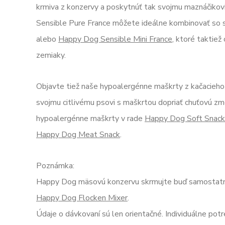
krmiva z konzervy a poskytnúť tak svojmu maznáčiko
Sensible Pure France môžete ideálne kombinovať so
alebo
Happy Dog Sensible Mini France
, ktoré taktie
zemiaky.
Objavte tiež naše hypoalergénne maškrty z kačacieh
svojmu citlivému psovi s maškrtou dopriať chuťovú z
hypoalergénne maškrty v rade
Happy Dog Soft Snack
Happy Dog Meat Snack
.
Poznámka:
Happy Dog mäsovú konzervu skrmujte buď samostatne
Happy Dog Flocken Mixer
.
Údaje o dávkovaní sú len orientačné. Individuálne pot