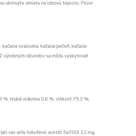
u skrmujte ohriatu na izbovú teplotu. Psovi
kačacia svalovina, kačacia pečeň, kačacie
 ** Z výrobných dôvodov sa môžu vyskytovať
9 %, hrubá vláknina 0,6 %, vlhkosť 79,3 %.
(all-rac-alfa-tokoferol acetát 3a700) 12 mg,