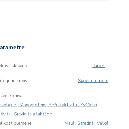
arametre
eková skupina
, Junior , ,
tegorie krmiv
Super premium
čení krmiva
zobilné , Monoprotein , Bežná aktivita , Zvýšená
tivita , Gravidita a laktácie
elikost plemene
Malá , Stredná , Veľká