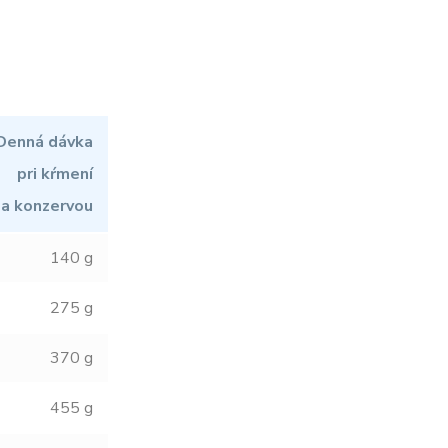
Denná dávka
pri kŕmení
ba konzervou
140 g
275 g
370 g
455 g