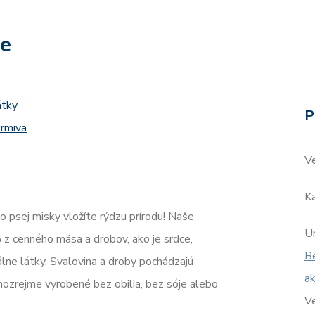
re
átky
P
rmiva
V
Ka
psej misky vložíte rýdzu prírodu! Naše
Ur
z cenného mäsa a drobov, ako je srdce,
Be
álne látky. Svalovina a droby pochádzajú
ak
mozrejme vyrobené bez obilia, bez sóje alebo
V