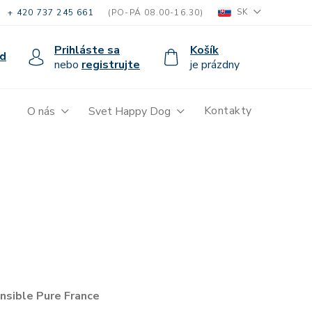
SK
+ 420 737 245 661
(PO-PÁ 08.00-16.30)
Prihláste sa
Košík
d
nebo
registrujte
je prázdny
Kontakty
O nás
Svet Happy Dog
sible Pure France