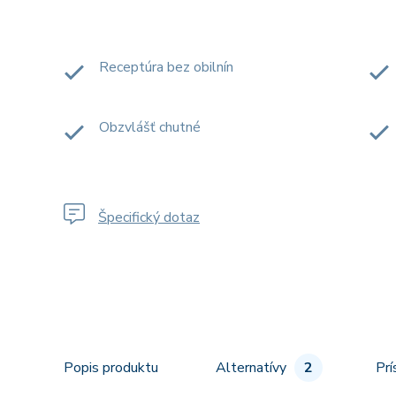
Receptúra bez obilnín
Obzvlášť chutné
Špecifický dotaz
Popis produktu
Alternatívy
2
Prí