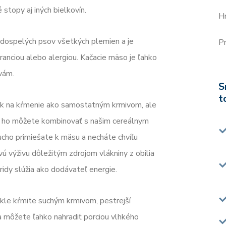
stopy aj iných bielkovín.
H
 dospelých psov všetkých plemien a je
Pr
ranciou alebo alergiou. Kačacie mäso je ľahko
evám.
S
t
nak na kŕmenie ako samostatným krmivom, ale
ne ho môžete kombinovať s našim cereálnym
ucho primiešate k mäsu a necháte chvíľu
ú výživu dôležitým zdrojom vlákniny z obilia
ridy slúžia ako dodávateľ energie.
kle kŕmite suchým krmivom, pestrejší
 môžete ľahko nahradiť porciou vlhkého