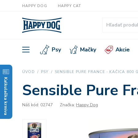
HAPPY DOG
HAPPY CAT
Psy
Mačky
Akcie
ÚVOD
PSY
SENSIBLE PURE FRANCE - KAČICA 800 
Kalkulačka krmiva
Sensible Pure Fr
Náš kód: 02747
Značka:
Happy Dog