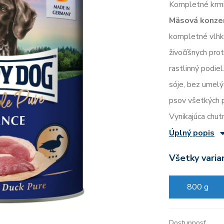
Kompletné krmi
Mäsová konzer
kompletné vlhké
živočíšnych pro
rastlinný podie
sóje, bez umelýc
psov všetkých p
Vynikajúca chut
Úplný popis
Všetky varia
800 g
Dostupnosť