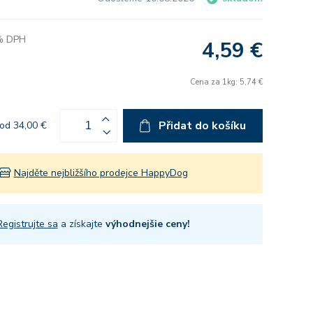
 % DPH
4,59 €
Cena za 1kg: 5,74 €
Přidat do košíku
od 34,00 €
Najděte nejbližšího prodejce HappyDog
Registrujte sa
a získajte
výhodnejšie ceny!