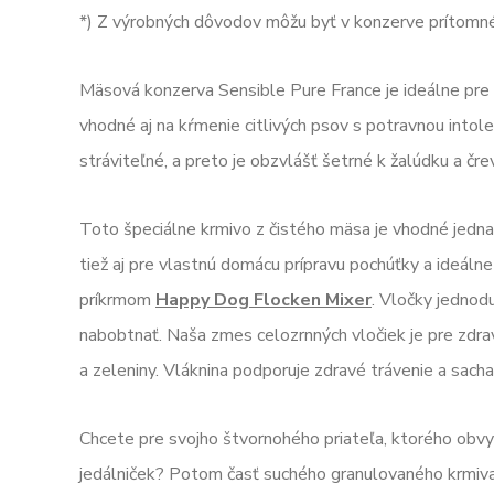
*) Z výrobných dôvodov môžu byť v konzerve prítomné 
Mäsová konzerva Sensible Pure France je ideálne pre
vhodné aj na kŕmenie citlivých psov s potravnou intole
stráviteľné, a preto je obzvlášť šetrné k žalúdku a čr
Toto špeciálne krmivo z čistého mäsa je vhodné jed
tiež aj pre vlastnú domácu prípravu pochúťky a ideál
príkrmom
Happy Dog Flocken Mixer
. Vločky jednod
nabobtnať. Naša zmes celozrnných vločiek je pre zdrav
a zeleniny. Vláknina podporuje zdravé trávenie a sacha
Chcete pre svojho štvornohého priateľa, ktorého obvy
jedálniček? Potom časť suchého granulovaného krmiva