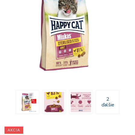
2
ďalšie
AKCIA