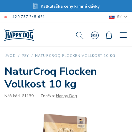
Kalkulačka ceny krmné dávky
SK
+ 420 737 245 661
NATURCROQ FLOCKEN VOLLKOST 10 KG
ÚVOD
PSY
NaturCroq Flocken
Vollkost 10 kg
Náš kód: 61139
Značka:
Happy Dog