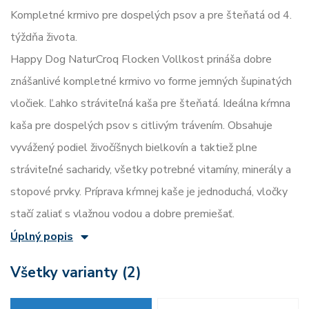
Kompletné krmivo pre dospelých psov a pre šteňatá od 4.
týždňa života.
Happy Dog NaturCroq Flocken Vollkost prináša dobre
znášanlivé kompletné krmivo vo forme jemných šupinatých
vločiek. Ľahko stráviteľná kaša pre šteňatá. Ideálna kŕmna
kaša pre dospelých psov s citlivým trávením. Obsahuje
vyvážený podiel živočíšnych bielkovín a taktiež plne
stráviteľné sacharidy, všetky potrebné vitamíny, minerály a
stopové prvky. Príprava kŕmnej kaše je jednoduchá, vločky
stačí zaliať s vlažnou vodou a dobre premiešať.
Úplný popis
Všetky varianty (2)