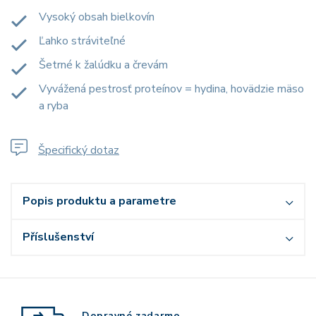
Vysoký obsah bielkovín
Ľahko stráviteľné
Šetrné k žalúdku a črevám
Vyvážená pestrosť proteínov = hydina, hovädzie mäso
a ryba
Špecifický dotaz
Popis produktu a parametre
Příslušenství
Dopravné zadarmo