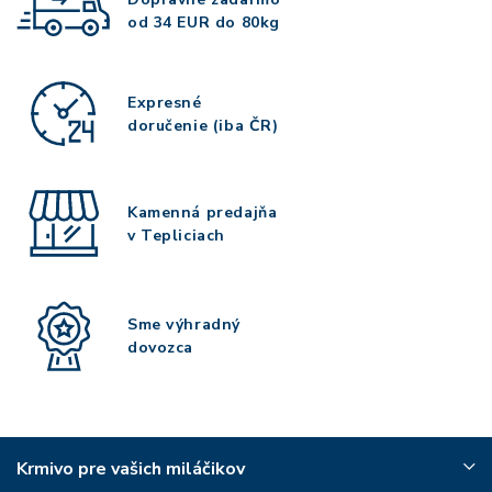
od 34 EUR do 80kg
Expresné
doručenie (iba ČR)
Kamenná predajňa
v Tepliciach
Sme výhradný
dovozca
Krmivo pre vašich miláčikov