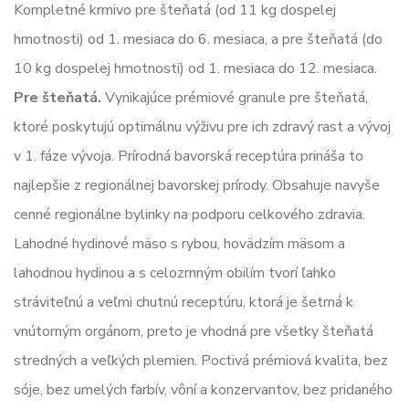
Kompletné krmivo pre šteňatá (od 11 kg dospelej
hmotnosti) od 1. mesiaca do 6. mesiaca, a pre šteňatá (do
10 kg dospelej hmotnosti) od 1. mesiaca do 12. mesiaca.
Pre šteňatá.
Vynikajúce prémiové granule pre šteňatá,
ktoré poskytujú optimálnu výživu pre ich zdravý rast a vývoj
v 1. fáze vývoja. Prírodná bavorská receptúra prináša to
najlepšie z regionálnej bavorskej prírody. Obsahuje navyše
cenné regionálne bylinky na podporu celkového zdravia.
Lahodné hydinové mäso s rybou, hovädzím mäsom a
lahodnou hydinou a s celozrnným obilím tvorí ľahko
stráviteľnú a veľmi chutnú receptúru, ktorá je šetrná k
vnútorným orgánom, preto je vhodná pre všetky šteňatá
stredných a veľkých plemien. Poctivá prémiová kvalita, bez
sóje, bez umelých farbív, vôní a konzervantov, bez pridaného