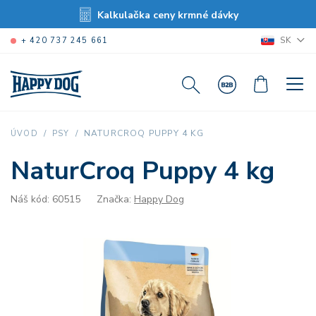
Kalkulačka ceny krmné dávky
SK
+ 420 737 245 661
NATURCROQ PUPPY 4 KG
ÚVOD
PSY
NaturCroq Puppy 4 kg
Náš kód: 60515
Značka:
Happy Dog