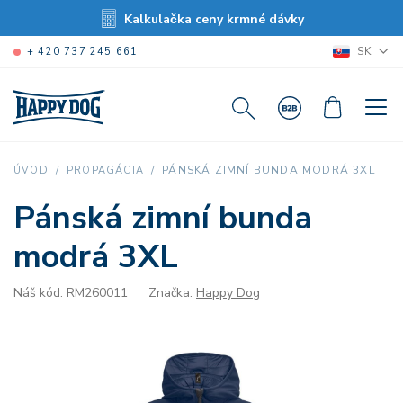
Kalkulačka ceny krmné dávky
SK
+ 420 737 245 661
PÁNSKÁ ZIMNÍ BUNDA MODRÁ 3XL
ÚVOD
PROPAGÁCIA
Pánská zimní bunda
modrá 3XL
Náš kód: RM260011
Značka:
Happy Dog