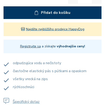
Přidat do košíku
Najděte nejbližšího prodejce HappyDog
Registrujte sa
a získajte
výhodnejšie ceny!
odpudzujúca vodu a nečistoty
čiastočne elastický pás s pútkami a opaskom
všetky vrecká na zips
rýchloschnúci
Špecifický dotaz