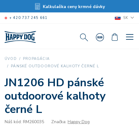
Kalkulačka ceny krmné dávky
SK
+ 420 737 245 661
ÚVOD
PROPAGÁCIA
PÁNSKÉ OUTDOOROVÉ KALHOTY ČERNÉ L
JN1206 HD pánské
outdoorové kalhoty
černé L
Náš kód: RM260035
Značka:
Happy Dog