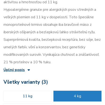
aktivitou a hmotnosťou od 11 kg.
Hypoalergénne granule pre alergických psov stredných a
veľkých plemien od 11 kg v dospelosti. Toto špeciálne
monoproteínové krmivo obsahuje iba bravčové mäso z
iberských ošípaných a bezlepkovú ľahko stráviteľnú ryžu.
Superprémiová kvalita, bezlepková receptúra, bez sóje, bez
umelých farbív, vôní a konzervantov, bez geneticky
modifikovaných surovín. Vynikajúca chutnosť a znášanlivosť.
21 % proteínov a 10 % tuku.
Úplný popis
Všetky varianty (3)
11 kg
4 kg