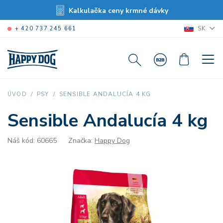
Kalkulačka ceny krmné dávky
SK
+ 420 737 245 661
SENSIBLE ANDALUCÍA 4 KG
ÚVOD
PSY
Sensible Andalucía 4 kg
Náš kód: 60665
Značka:
Happy Dog