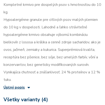
Kompletné krmivo pre dospelých psov s hmotnosťou do 10
kg.
Hypoalergénne granule pre citlivých psov malých plemien
do 10 kg v dospelosti. Lahodné a ľahko stráviteľné
hypoalergénne krmivo obsahuje výbornú kombináciu
bielkovín z lososa a králika a cenné zdroje sacharidov, ako je
ovos, jačmeň, zemiaky a kukurica. Superprémiová kvalita,
receptúra bez pšenice, bez sóje, bez umelých farbív, vôní a
konzervantov, bez geneticky modifikovaných surovín.
Vynikajúca chutnosť a znášanlivosť. 24 % proteínov a 12 %
tuku.
Úplný popis
Všetky varianty (4)