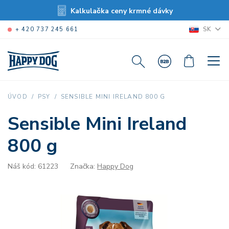
Kalkulačka ceny krmné dávky
SK
+ 420 737 245 661
SENSIBLE MINI IRELAND 800 G
ÚVOD
PSY
Sensible Mini Ireland
800 g
Náš kód: 61223
Značka:
Happy Dog