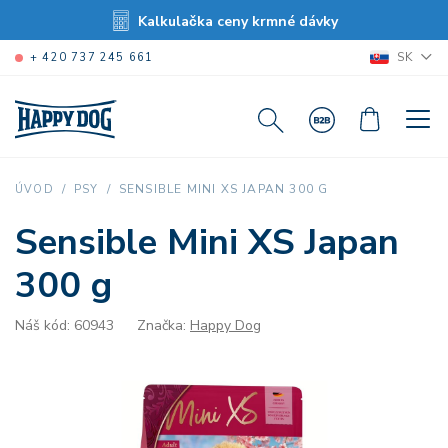
Kalkulačka ceny krmné dávky
SK
+ 420 737 245 661
SENSIBLE MINI XS JAPAN 300 G
ÚVOD
PSY
Sensible Mini XS Japan
300 g
Náš kód: 60943
Značka:
Happy Dog