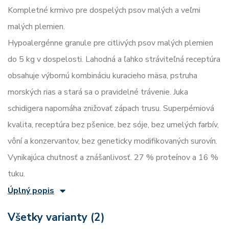
Kompletné krmivo pre dospelých psov malých a veľmi
malých plemien.
Hypoalergénne granule pre citlivých psov malých plemien
do 5 kg v dospelosti. Lahodná a ľahko stráviteľná receptúra
obsahuje výbornú kombináciu kuracieho mäsa, pstruha
morských rias a stará sa o pravidelné trávenie. Juka
schidigera napomáha znižovať zápach trusu. Superpémiová
kvalita, receptúra bez pšenice, bez sóje, bez umelých farbív,
vôní a konzervantov, bez geneticky modifikovaných surovín.
Vynikajúca chutnosť a znášanlivosť. 27 % proteínov a 16 %
tuku.
Úplný popis
Všetky varianty (2)