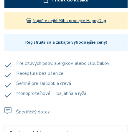
Přidat do košíku
Najděte nejbližšího prodejce HappyDog
Registrujte sa
a získajte
výhodnejšie ceny!
Pre citlivých psov, alergikov, alebo labužníkov
Receptúra bez pšenice
Šetrné pre žalúdok a črevá
Monoproteínové = iba jahňa a ryža
Špecifický dotaz