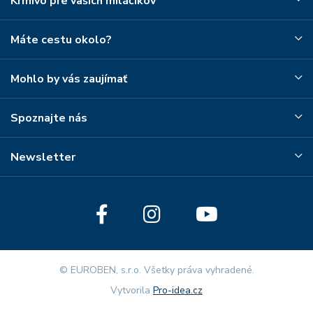
Krmivo pre vašich miláčikov
Máte cestu okolo?
Mohlo by vás zaujímať
Spoznajte nás
Newsletter
© EUROBEN, s.r.o. Všetky práva vyhradené.
Vytvorila
Pro-idea.cz