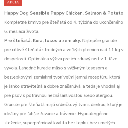
AKCIA
Happy Dog Sensible Puppy Chicken, Salmon & Potato
Kompletné krmivo pre šteňatá od 4. týždňa do ukončeného
6. mesiaca života.
Pre šteňatá. Kura, losos a zemiaky.
Najlepšie granule
pre citlivé šteňatá stredných a veľkých plemien nad 11 kg v
dospelosti. Optimálna výživa pre ich zdravý rast v 1. fáze
vývoja. Lahodné kuracie mäso s výživným lososom a
bezlepkovými zemiakmi tvorí veľmi jemnú receptúru, ktorá
je ľahko stráviteľná a dobre znášanlivá, a teda je vhodná aj
pre psov s potravnou neznášanlivosťou alebo alergiou.
Granule pre šteňatá majú srdiečkový tvar s dierkou, ktorý je
ideálny pre ľahšie žuvanie a trávenie. Hypoalergénne
zloženie, superprémiová kvalita bez lepku, bez umelých