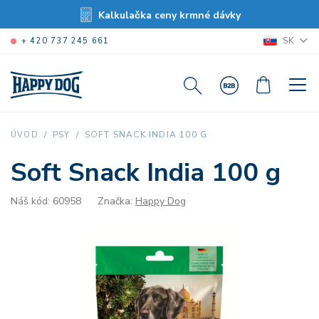
Kalkulačka ceny krmné dávky
SK
+ 420 737 245 661
SOFT SNACK INDIA 100 G
ÚVOD
PSY
Soft Snack India 100 g
Náš kód: 60958
Značka:
Happy Dog