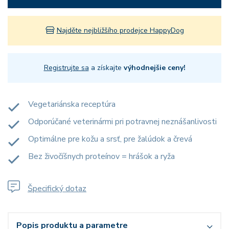
Najděte nejbližšího prodejce HappyDog
Registrujte sa
a získajte
výhodnejšie ceny!
Vegetariánska receptúra
Odporúčané veterinármi pri potravnej neznášanlivosti
Optimálne pre kožu a srsť, pre žalúdok a črevá
Bez živočíšnych proteínov = hrášok a ryža
Špecifický dotaz
Popis produktu a parametre