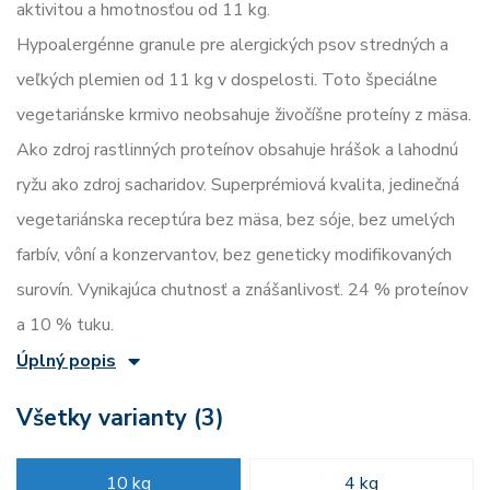
aktivitou a hmotnosťou od 11 kg.
Hypoalergénne granule pre alergických psov stredných a
veľkých plemien od 11 kg v dospelosti. Toto špeciálne
vegetariánske krmivo neobsahuje živočíšne proteíny z mäsa.
Ako zdroj rastlinných proteínov obsahuje hrášok a lahodnú
ryžu ako zdroj sacharidov. Superprémiová kvalita, jedinečná
vegetariánska receptúra bez mäsa, bez sóje, bez umelých
farbív, vôní a konzervantov, bez geneticky modifikovaných
surovín. Vynikajúca chutnosť a znášanlivosť. 24 % proteínov
a 10 % tuku.
Úplný popis
Všetky varianty (3)
10 kg
4 kg