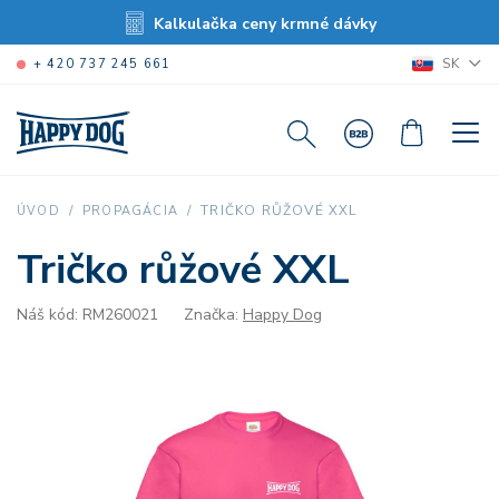
Kalkulačka ceny krmné dávky
SK
+ 420 737 245 661
TRIČKO RŮŽOVÉ XXL
ÚVOD
PROPAGÁCIA
Tričko růžové XXL
Náš kód: RM260021
Značka:
Happy Dog