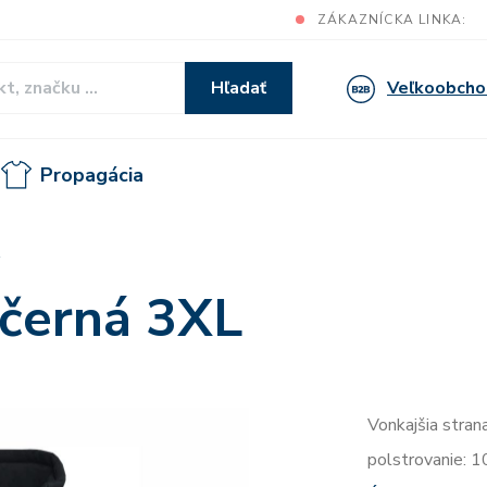
ZÁKAZNÍCKA LINKA:
Veľkoobcho
Hľadať
Propagácia
L
 černá 3XL
Vonkajšia stra
polstrovanie: 