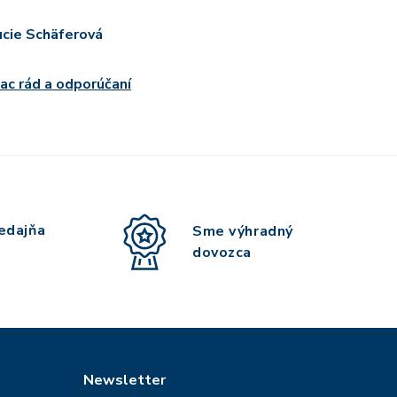
ucie Schäferová
iac rád a odporúčaní
edajňa
Sme výhradný
dovozca
Newsletter