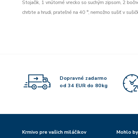
Stojačik, 1 vnútorné vrecko so suchým zipsom, 2 bočné
chrbte a hrudi, prateľné na 40 °, nemožno sušiť v suši
Dopravné zadarmo
od 34 EUR do 80kg
Krmivo pre vašich miláčikov
Mohlo by