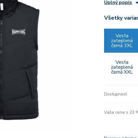
Úplný popis
Všetky varia
Vesta
zateplená
černá 3XL
Vesta
zateplená
černá XXL
Dostupnosť
Vaša cena s 23