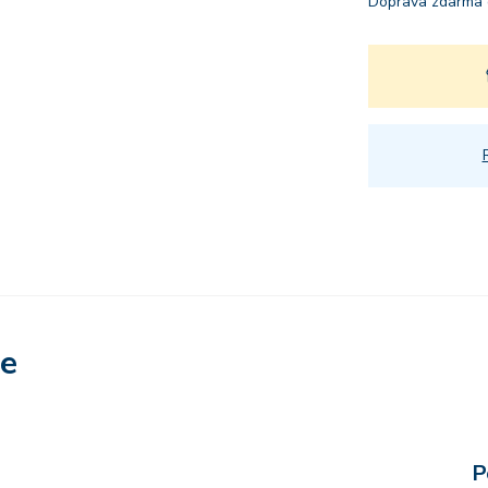
Doprava zdarma 
re
P