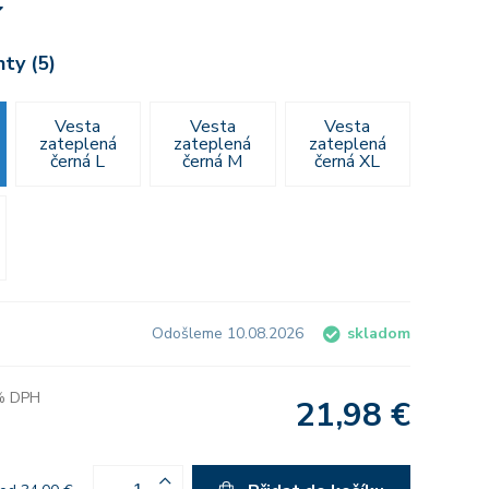
nty (5)
Vesta
Vesta
Vesta
zateplená
zateplená
zateplená
černá L
černá M
černá XL
Odošleme 10.08.2026
skladom
 % DPH
21,98 €