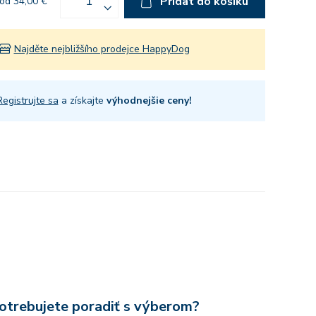
Přidat do košíku
od 34,00 €
Najděte nejbližšího prodejce HappyDog
Registrujte sa
a získajte
výhodnejšie ceny!
otrebujete poradiť s výberom?