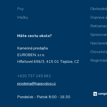
Psy
Obchodné
Mačky
Doprava a
Reklamac
Spracovan
Máte cestu okolo?
Nastaveni
Kamenná predajňa
Chovatel
EUROBEN, s.r.o.
Registrác
Hřbitovní 696/3, 415 01 Teplice, CZ
+420 737 245 661
prodejna@happydog.cz
Pondelok - Piatok 8:00 - 16:30