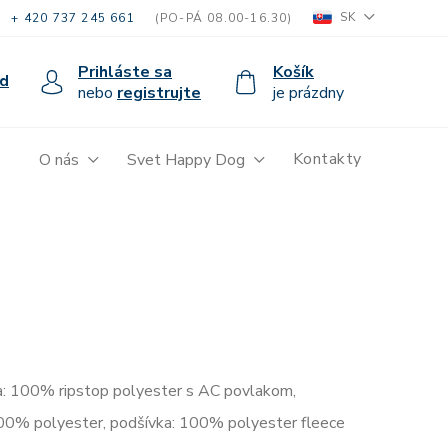
SK
+ 420 737 245 661
(PO-PÁ 08.00-16.30)
Prihláste sa
Košík
d
nebo
registrujte
je prázdny
Kontakty
O nás
Svet Happy Dog
na: 100% ripstop polyester s AC povlakom,
100% polyester, podšívka: 100% polyester fleece