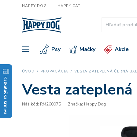
HAPPY DOG
HAPPY CAT
Psy
Mačky
Akcie
ÚVOD
PROPAGÁCIA
VESTA ZATEPLENÁ ČERNÁ 3X
Kalkulačka krmiva
Vesta zateplená
Náš kód: RM260075
Značka:
Happy Dog