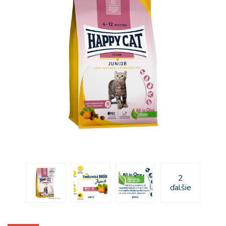
2
ďalšie