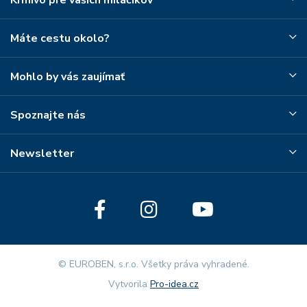
Krmivo pre vašich miláčikov
Máte cestu okolo?
Mohlo by vás zaujímať
Spoznajte nás
Newsletter
© EUROBEN, s.r.o. Všetky práva vyhradené.
Vytvorila
Pro-idea.cz